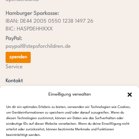
Hamburger Sparkasse:
IBAN: DE44 2005 0550 1238 1497 26
BIC: HASPDEHHXXX
PayPal:
paypal@stepsforchildren.de
spenden
Service
Kontakt
Newsletter
Einwilligung verwalten
steps aktuell
Jahresberichte
Um dir ein optimales Erlebnis zu bieten, verwenden wir Technologien wie Cookies,
Downloads
um Geräteinformationen zu speichern und/oder darauf zuzugreifen. Wenn du
diesen Technologien zustimmst, können wir Daten wie das Surfverhalten oder
Transparenz
eindeutige IDs auf dieser Website verarbeiten. Wenn du deine Einwillligung nicht
Pressespiegel
erteilst oder zurückziehst, können bestimmte Merkmale und Funktionen
beeinträchtigt werden.
Stiftung steps for children