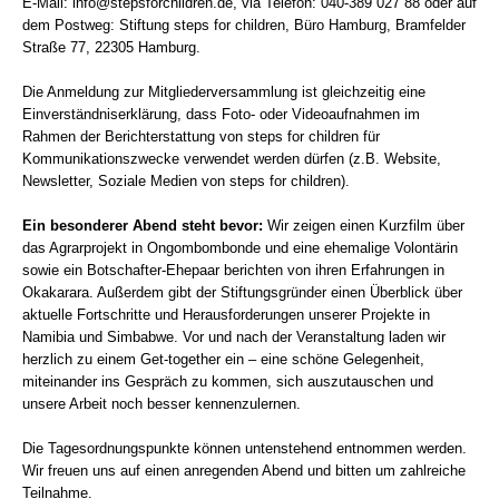
E-Mail: info@stepsforchildren.de, via Telefon: 040-389 027 88 oder auf
dem Postweg: Stiftung steps for children, Büro Hamburg, Bramfelder
Straße 77, 22305 Hamburg.
Die Anmeldung zur Mitgliederversammlung ist gleichzeitig eine
Einverständniserklärung, dass Foto- oder Videoaufnahmen im
Rahmen der Berichterstattung von steps for children für
Kommunikationszwecke verwendet werden dürfen (z.B. Website,
Newsletter, Soziale Medien von steps for children).
Ein besonderer Abend steht bevor:
Wir zeigen einen Kurzfilm über
das Agrarprojekt in Ongombombonde und eine ehemalige Volontärin
sowie ein Botschafter-Ehepaar berichten von ihren Erfahrungen in
Okakarara. Außerdem gibt der Stiftungsgründer einen Überblick über
aktuelle Fortschritte und Herausforderungen unserer Projekte in
Namibia und Simbabwe. Vor und nach der Veranstaltung laden wir
herzlich zu einem Get-together ein – eine schöne Gelegenheit,
miteinander ins Gespräch zu kommen, sich auszutauschen und
unsere Arbeit noch besser kennenzulernen.
Die Tagesordnungspunkte können untenstehend entnommen werden.
Wir freuen uns auf einen anregenden Abend und bitten um zahlreiche
Teilnahme.