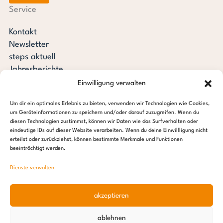
Service
Kontakt
Newsletter
steps aktuell
Jahresberichte
Downloads
Einwilligung verwalten
Transparenz
Um dir ein optimales Erlebnis zu bieten, verwenden wir Technologien wie Cookies,
Pressespiegel
um Geräteinformationen zu speichern und/oder darauf zuzugreifen. Wenn du
Stiftung steps for children
diesen Technologien zustimmst, können wir Daten wie das Surfverhalten oder
eindeutige IDs auf dieser Website verarbeiten. Wenn du deine Einwillligung nicht
erteilst oder zurückziehst, können bestimmte Merkmale und Funktionen
c/o Regus Altona
beeinträchtigt werden.
Ottenser Hauptstraße 2-6
22765 Hamburg
Dienste verwalten
Tel: +49 (0) 40 389 027 – 88
akzeptieren
E-Mail: info@stepsforchildren.de
Instagram
Facebook
Linkedin
Pinterest
ablehnen