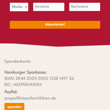
Spendenkonto
Hamburger Sparkasse:
IBAN: DE44 2005 0550 1238 1497 26
BIC: HASPDEHHXXX
PayPal:
paypal@stepsforchildren.de
spenden