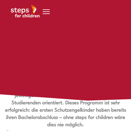
Zum Inhalt springen
Unser Schutzengel-Programm
Gute, nachhaltige Bildung kostet Geld. Mit Hilfe unserer
Schutzengel unterstützen wir Kinder und Jugendliche in
Namibia während ihrer Schullaufbahn und darüber
hinaus. Schutzengel leisten ihren Beitrag in Form einer
monatlichen oder jährlichen Spende, die sich an den
jeweiligen Bedürfnissen der Schüler:innen oder
Studierenden orientiert. Dieses Programm ist sehr
erfolgreich: die ersten Schutzengelkinder haben bereits
ihren Bachelorabschluss – ohne steps for children wäre
dies nie möglich.