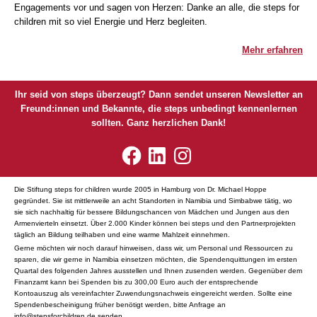
Engagements vor und sagen von Herzen: Danke an alle, die steps for
children mit so viel Energie und Herz begleiten.
Mehr erfahren
Ihr seid von steps überzeugt? Dann sendet unseren Newsletter an
Freund:innen und Bekannte, die steps unbedingt kennenlernen
sollten. Ganz herzlichen Dank!
Die Stiftung steps for children wurde 2005 in Hamburg von Dr. Michael Hoppe
gegründet. Sie ist mittlerweile an acht Standorten in Namibia und Simbabwe tätig, wo
sie sich nachhaltig für bessere Bildungschancen von Mädchen und Jungen aus den
Armenvierteln einsetzt. Über 2.000 Kinder können bei steps und den Partnerprojekten
täglich an Bildung teilhaben und eine warme Mahlzeit einnehmen.
Gerne möchten wir noch darauf hinweisen, dass wir, um Personal und Ressourcen zu
sparen, die wir gerne in Namibia einsetzen möchten, die Spendenquittungen im ersten
Quartal des folgenden Jahres ausstellen und Ihnen zusenden werden. Gegenüber dem
Finanzamt kann bei Spenden bis zu 300,00 Euro auch der entsprechende
Kontoauszug als vereinfachter Zuwendungsnachweis eingereicht werden. Sollte eine
Spendenbescheinigung früher benötigt werden, bitte Anfrage an
info@stepsforchildren.de
senden.