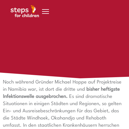
Zum Inhalt springen
22. Juni 2021
3. Infektionswelle macht auch vor steps nicht halt
Mitarbeiterinnen und Mitarbeiter sind infiziert
Noch während Gründer Michael Hoppe auf Projektreise
in Namibia war, ist dort die dritte und
bisher heftigste
Infektionswelle ausgebrochen.
Es sind dramatische
Situationen in einigen Städten und Regionen, so gelten
Ein- und Ausreisebeschränkungen für das Gebiet, das
die Städte Windhoek, Okahandja und Rehoboth
umfasst. In den staatlichen Krankenhäusern herrschen