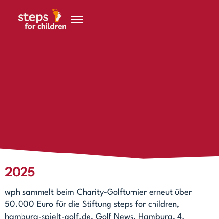
Zum Inhalt springen
Pressespiegel
2026
Cup der Öffentlichen: Hochkarätig besetzte Werder-
Legenden werden im Finale vom VfB Oldenburg besiegt.
Bremennews.de,
Freitag, 9. Januar 2026
2025
wph sammelt beim Charity-Golfturnier erneut über
50.000 Euro für die Stiftung steps for children,
hamburg-spielt-golf.de, Golf News, Hamburg, 4.