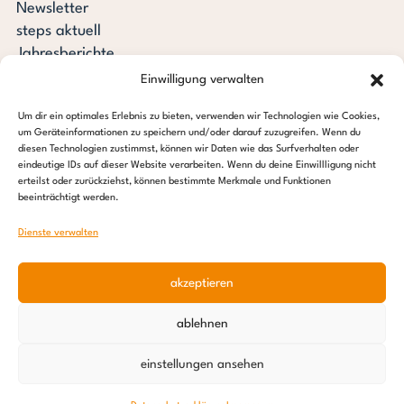
Newsletter
steps aktuell
Jahresberichte
Downloads
Einwilligung verwalten
Transparenz
Um dir ein optimales Erlebnis zu bieten, verwenden wir Technologien wie Cookies,
Pressespiegel
um Geräteinformationen zu speichern und/oder darauf zuzugreifen. Wenn du
Stiftung steps for children
diesen Technologien zustimmst, können wir Daten wie das Surfverhalten oder
eindeutige IDs auf dieser Website verarbeiten. Wenn du deine Einwillligung nicht
erteilst oder zurückziehst, können bestimmte Merkmale und Funktionen
c/o Regus Altona
beeinträchtigt werden.
Ottenser Hauptstraße 2-6
22765 Hamburg
Dienste verwalten
Tel: +49 (0) 40 389 027 – 88
akzeptieren
E-Mail: info@stepsforchildren.de
Instagram
Facebook
Linkedin
Pinterest
ablehnen
Impressum
|
Datenschutz
einstellungen ansehen
© 2026 Stiftung steps for children