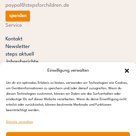
paypal@stepsforchildren.de
spenden
Service
Kontakt
Newsletter
steps aktuell
Jahresberichte
Downloads
Einwilligung verwalten
Transparenz
Um dir ein optimales Erlebnis zu bieten, verwenden wir Technologien wie Cookies,
Pressespiegel
um Geräteinformationen zu speichern und/oder darauf zuzugreifen. Wenn du
Stiftung steps for children
diesen Technologien zustimmst, können wir Daten wie das Surfverhalten oder
eindeutige IDs auf dieser Website verarbeiten. Wenn du deine Einwillligung nicht
erteilst oder zurückziehst, können bestimmte Merkmale und Funktionen
c/o Regus Altona
beeinträchtigt werden.
Ottenser Hauptstraße 2-6
22765 Hamburg
Dienste verwalten
Tel: +49 (0) 40 389 027 – 88