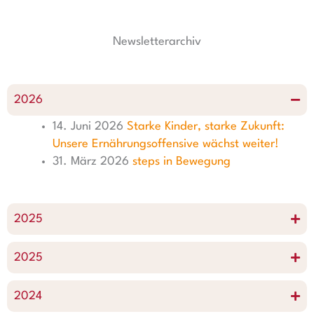
g
o
d
r
r
o
i
e
Newsletterarchiv
a
k
n
s
m
t
2026
14. Juni 2026
Starke Kinder, starke Zukunft:
Unsere Ernährungsoffensive wächst weiter!
31. März 2026
steps in Bewegung
2025
2025
2024