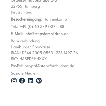
Ottenser Hauptstraße 2-6
22765 Hamburg
Deutschland
Besuchereingang:
Hahnenkamp 1
Tel.: +49 (0) 40 389 027 – 88
E-Mail: info@stepsforchildren.de
Bankverbindung
Hamburger Sparkasse:
IBAN: DE44 2005 0550 1238 1497 26
BIC: HASPDEHHXXX
PayPal: paypal@stepsforchildren.de
Soziale Medien
I
F
L
P
n
a
i
i
s
c
n
n
t
e
k
t
a
b
e
e