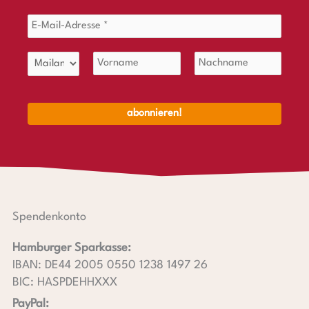
Spendenkonto
Hamburger Sparkasse:
IBAN: DE44 2005 0550 1238 1497 26
BIC: HASPDEHHXXX
PayPal: