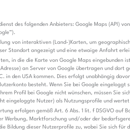
dienst des folgenden Anbieters: Google Maps (API) von
ogle”).
lung von interaktiven (Land-)Karten, um geographische
ser Standort angezeigt und eine etwaige Anfahrt erlei
iten, in die die Karte von Google Maps eingebunden is
-Adresse) an Server von Google übertragen und dort ge
C. in den USA kommen. Dies erfolgt unabhängig davon,
Nutzerkonto besteht. Wenn Sie bei Google eingeloggt s
hrem Profil bei Google nicht wünschen, müssen Sie sic
cht eingeloggte Nutzer) als Nutzungsprofile und wertet
tung erfolgen gemäß Art. 6 Abs. 1 lit. f DSGVO auf Ba
ter Werbung, Marktforschung und/oder der bedarfsger
die Bildung dieser Nutzerprofile zu, wobei Sie sich f