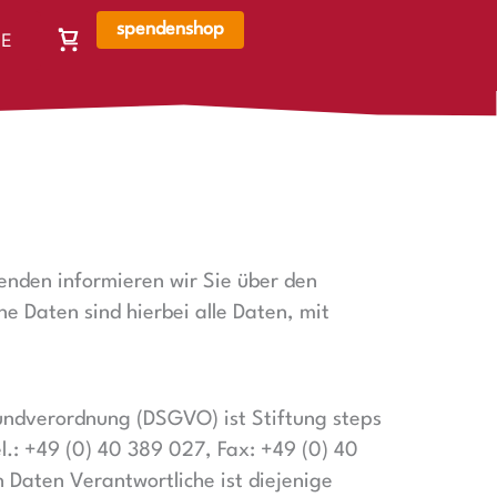
spendenshop
E
Warenkorb,
N
Warenkorb
ist
leer
genden informieren wir Sie über den
 Daten sind hierbei alle Daten, mit
rundverordnung (DSGVO) ist Stiftung steps
el.: +49 (0) 40 389 027, Fax: +49 (0) 40
 Daten Verantwortliche ist diejenige