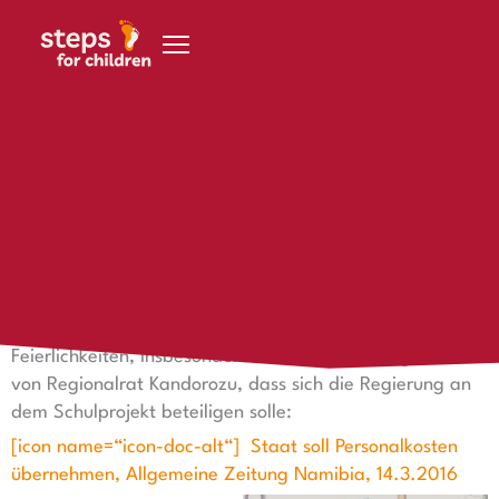
Zum Inhalt springen
14. März 2016
AZ Namibia berichtet nach dem Jubiläum
[:de]
Nach der Jubiläumsfeier am 11. März berichtet die
Allgemeine Zeitung Namibia
heute über die
Feierlichkeiten, insbesondere über die Anregung
von Regionalrat Kandorozu, dass sich die Regierung an
dem Schulprojekt beteiligen solle:
[icon name=“icon-doc-alt“] Staat soll Personalkosten
übernehmen, Allgemeine Zeitung Namibia, 14.3.2016