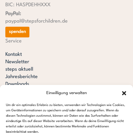
BIC: HASPDEHHXXX
PayPal:
paypal@stepsforchildren.de
spenden
Service
Kontakt
Newsletter
steps aktuell
Jahresberichte
Downloads
Transparenz
Einwilligung verwalten
Pressespiegel
Um dir ein optimales Erlebnis zu bieten, verwenden wir Technologien wie Cookies,
Stiftung steps for children
um Geräteinformationen zu speichern und/oder darauf zuzugreifen. Wenn du
diesen Technologien zustimmst, können wir Daten wie das Surfverhalten oder
c/o Regus Altona
eindeutige IDs auf dieser Website verarbeiten. Wenn du deine Einwillligung nicht
erteilst oder zurückziehst, können bestimmte Merkmale und Funktionen
Ottenser Hauptstraße 2-6
beeinträchtigt werden.