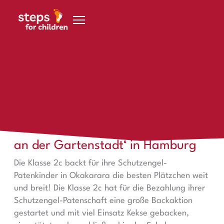
Zum Inhalt springen
Advent
Weihnachtsbacken in der ‚Schule an der Gartenstadt‘ 
Weihnachtsbacken in der ‚Schule
an der Gartenstadt‘ in Hamburg
Die Klasse 2c backt für ihre Schutzengel-
Patenkinder in Okakarara die besten Plätzchen weit
und breit! Die Klasse 2c hat für die Bezahlung ihrer
Schutzengel-Patenschaft eine große Backaktion
gestartet und mit viel Einsatz Kekse gebacken,