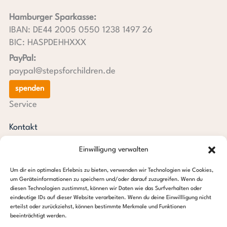
Hamburger Sparkasse:
IBAN: DE44 2005 0550 1238 1497 26
BIC: HASPDEHHXXX
PayPal:
paypal@stepsforchildren.de
spenden
Service
Kontakt
Newsletter
Einwilligung verwalten
steps aktuell
Jahresberichte
Um dir ein optimales Erlebnis zu bieten, verwenden wir Technologien wie Cookies,
Downloads
um Geräteinformationen zu speichern und/oder darauf zuzugreifen. Wenn du
diesen Technologien zustimmst, können wir Daten wie das Surfverhalten oder
Transparenz
eindeutige IDs auf dieser Website verarbeiten. Wenn du deine Einwillligung nicht
Pressespiegel
erteilst oder zurückziehst, können bestimmte Merkmale und Funktionen
beeinträchtigt werden.
Stiftung steps for children