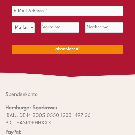
Spendenkonto
Hamburger Sparkasse:
IBAN: DE44 2005 0550 1238 1497 26
BIC: HASPDEHHXXX
PayPal: