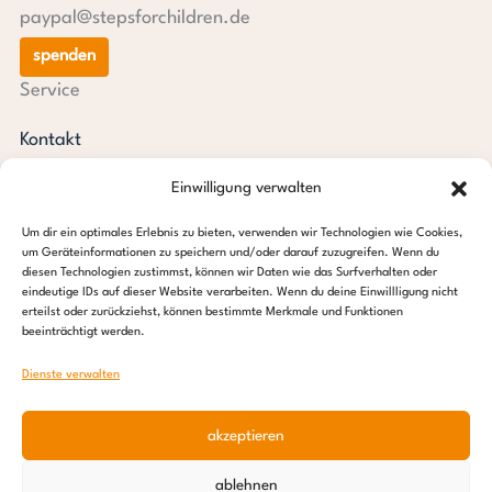
paypal@stepsforchildren.de
spenden
Service
Kontakt
Newsletter
Einwilligung verwalten
steps aktuell
Jahresberichte
Um dir ein optimales Erlebnis zu bieten, verwenden wir Technologien wie Cookies,
Downloads
um Geräteinformationen zu speichern und/oder darauf zuzugreifen. Wenn du
diesen Technologien zustimmst, können wir Daten wie das Surfverhalten oder
Transparenz
eindeutige IDs auf dieser Website verarbeiten. Wenn du deine Einwillligung nicht
Pressespiegel
erteilst oder zurückziehst, können bestimmte Merkmale und Funktionen
beeinträchtigt werden.
Stiftung steps for children
Dienste verwalten
c/o Regus Altona
Ottenser Hauptstraße 2-6
akzeptieren
22765 Hamburg
Tel: +49 (0) 40 389 027 – 88
ablehnen