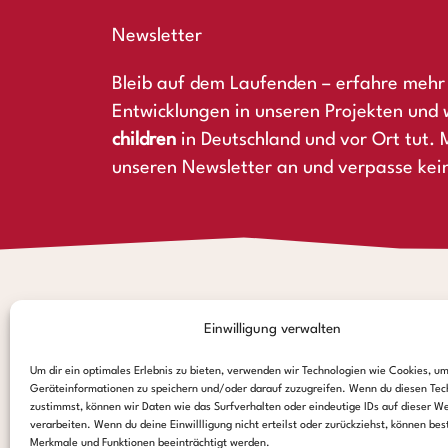
Newsletter
Bleib auf dem Laufenden – erfahre mehr 
Entwicklungen in unseren Projekten und 
children
in Deutschland und vor Ort tut. M
unseren Newsletter an und verpasse kei
Einwilligung verwalten
Spendenkonto
Um dir ein optimales Erlebnis zu bieten, verwenden wir Technologien wie Cookies, u
Hamburger Sparkasse:
Geräteinformationen zu speichern und/oder darauf zuzugreifen. Wenn du diesen Tec
zustimmst, können wir Daten wie das Surfverhalten oder eindeutige IDs auf dieser W
IBAN: DE44 2005 0550 1238 1497 26
verarbeiten. Wenn du deine Einwillligung nicht erteilst oder zurückziehst, können be
BIC: HASPDEHHXXX
Merkmale und Funktionen beeinträchtigt werden.