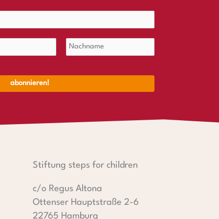
Stiftung steps for children
c/o Regus Altona
Ottenser Hauptstraße 2-6
22765 Hamburg