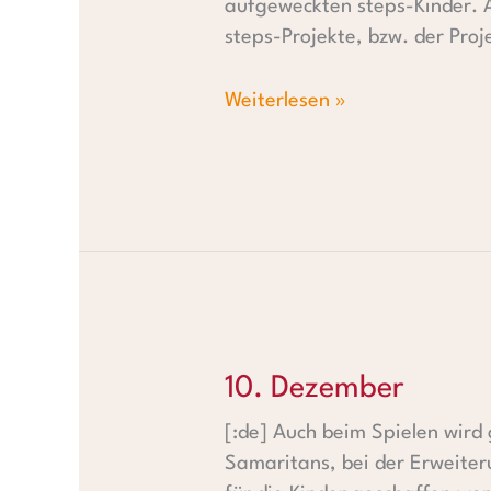
aufgeweckten steps-Kinder. A
steps-Projekte, bzw. der Proj
Weiterlesen »
10. Dezember
10. Dezember
[:de] Auch beim Spielen wird
Samaritans, bei der Erweiter