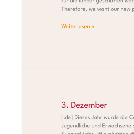
für die Kinder geschaffen wer
Therefore, we want our new p
Weiterlesen »
3. Dezember
3. Dezember
[:de] Dieses Jahr wurde die 
Jugendliche und Erwachsene s