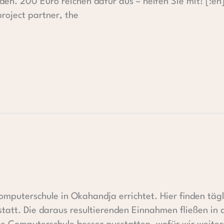
den. 200 Euro reichen dafür aus – helfen Sie mit! [:en]
roject partner, the
Computerschule in Okahandja errichtet. Hier finden täg
tatt. Die daraus resultierenden Einnahmen fließen in 