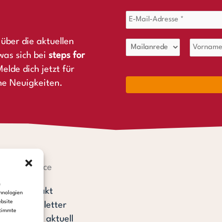
über die aktuellen
was sich bei
steps for
elde dich jetzt für
ne Neuigkeiten.
Service
m
Kontakt
hnologien
ebsite
Newsletter
stimmte
steps aktuell