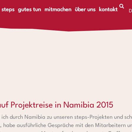
 steps
gutes tun
mitmachen
über uns
kontakt
D
E
treise in Namibia 2015
uf Projektreise in Namibia 2015
se ich durch Namibia zu unseren steps-Projekten und sc
 habe ausführliche Gespräche mit den Mitarbeitern u