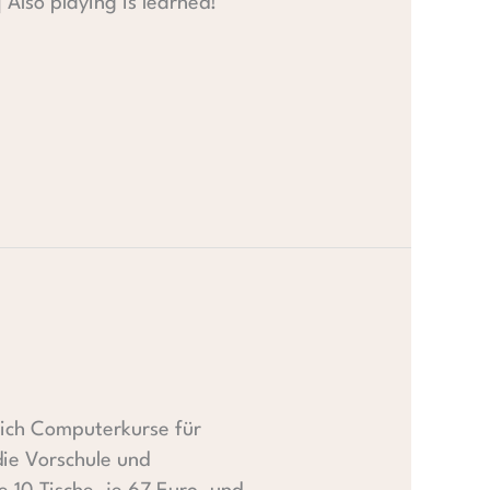
 Also playing is learned!
lich Computerkurse für
die Vorschule und