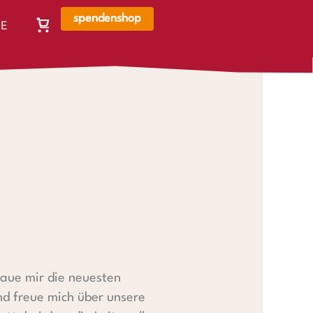
spendenshop
E
Warenkorb,
N
Warenkorb
ist
leer
haue mir die neuesten
nd freue mich über unsere