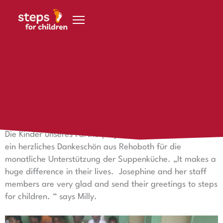
Zum Inhalt springen
1. Oktober 2015
Dankeschön aus Rehoboth
[:de]
Die Kinder unseres Partnerprojektes Otto Gamseb senden
ein herzliches Dankeschön aus Rehoboth für die
monatliche Unterstützung der Suppenküche. „It makes a
huge difference in their lives. Josephine and her staff
members are very glad and send their greetings to steps
for children. “ says Milly.