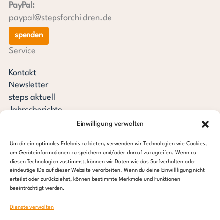
PayPal:
paypal@stepsforchildren.de
spenden
Service
Kontakt
Newsletter
steps aktuell
Jahresberichte
Downloads
Einwilligung verwalten
Transparenz
Um dir ein optimales Erlebnis zu bieten, verwenden wir Technologien wie Cookies,
Pressespiegel
um Geräteinformationen zu speichern und/oder darauf zuzugreifen. Wenn du
Stiftung steps for children
diesen Technologien zustimmst, können wir Daten wie das Surfverhalten oder
eindeutige IDs auf dieser Website verarbeiten. Wenn du deine Einwillligung nicht
erteilst oder zurückziehst, können bestimmte Merkmale und Funktionen
c/o Regus Altona
beeinträchtigt werden.
Ottenser Hauptstraße 2-6
22765 Hamburg
Dienste verwalten