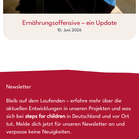
Ernährungsoffensive – ein Update
10. Juni 2026
Newsletter
Bleib auf dem Laufenden – erfahre mehr über die
aktuellen Entwicklungen in unseren Projekten und was
sich bei
steps for children
in Deutschland und vor Ort
tut. Melde dich jetzt für unseren Newsletter an und
verpasse keine Neuigkeiten.