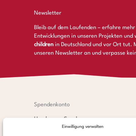
Newsletter
Bleib auf dem Laufenden – erfahre mehr 
Entwicklungen in unseren Projekten und 
children
in Deutschland und vor Ort tut. M
unseren Newsletter an und verpasse kei
Spendenkonto
Hamburger Sparkasse:
Einwilligung verwalten
IBAN: DE44 2005 0550 1238 1497 26