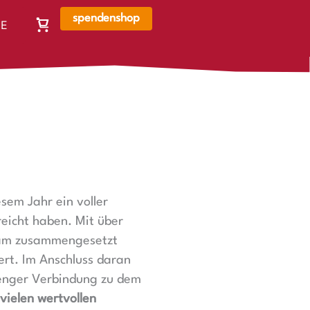
spendenshop
E
Warenkorb,
N
Warenkorb
ist
leer
sem Jahr ein voller
reicht haben. Mit über
Team zusammengesetzt
rt. Im Anschluss daran
 enger Verbindung zu dem
 vielen wertvollen