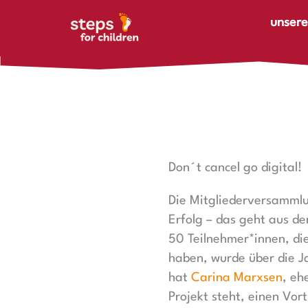
Zum Inhalt springen
unsere
Don´t cancel go digital!
Die Mitgliederversammlun
Erfolg – das geht aus de
50 Teilnehmer*innen, di
haben, wurde über die J
hat
Carina Marxsen
, eh
Projekt steht, einen Vor