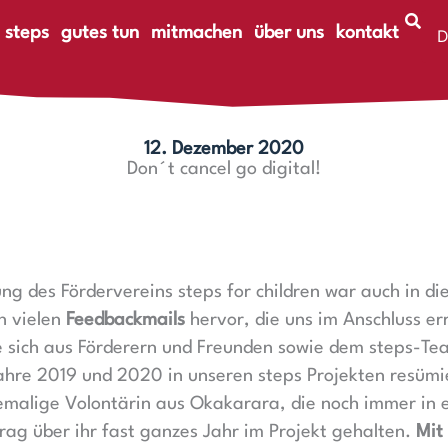
 steps
gutes tun
mitmachen
über uns
kontakt
D
E
12. Dezember 2020
Don´t cancel go digital!
g des Fördervereins steps for children war auch in die
n vielen
Feedbackmails
hervor, die uns im Anschluss er
e sich aus Förderern und Freunden sowie dem steps-
ahre 2019 und 2020 in unseren steps Projekten resümie
emalige Volontärin aus Okakarara, die noch immer in
trag über ihr fast ganzes Jahr im Projekt gehalten.
Mit