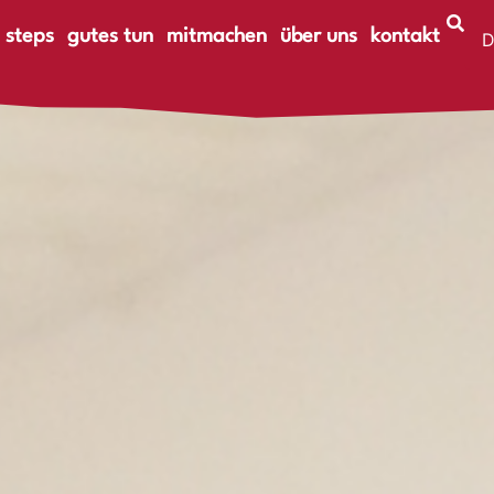
 steps
gutes tun
mitmachen
über uns
kontakt
D
E