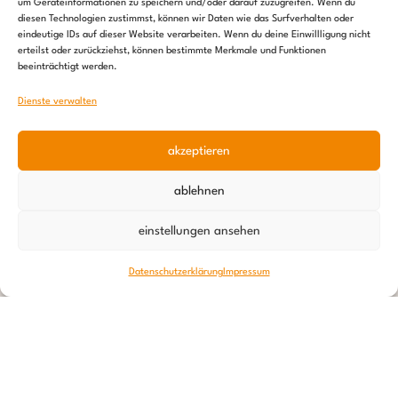
um Geräteinformationen zu speichern und/oder darauf zuzugreifen. Wenn du
diesen Technologien zustimmst, können wir Daten wie das Surfverhalten oder
eindeutige IDs auf dieser Website verarbeiten. Wenn du deine Einwillligung nicht
erteilst oder zurückziehst, können bestimmte Merkmale und Funktionen
beeinträchtigt werden.
Dienste verwalten
akzeptieren
ablehnen
einstellungen ansehen
Datenschutzerklärung
Impressum
24. September 2025
Felizia in Namibia sagt Hallo!