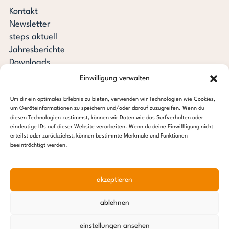
Kontakt
Newsletter
steps aktuell
Jahresberichte
Downloads
Transparenz
Einwilligung verwalten
Pressespiegel
Um dir ein optimales Erlebnis zu bieten, verwenden wir Technologien wie Cookies,
Stiftung steps for children
um Geräteinformationen zu speichern und/oder darauf zuzugreifen. Wenn du
diesen Technologien zustimmst, können wir Daten wie das Surfverhalten oder
c/o Regus Altona
eindeutige IDs auf dieser Website verarbeiten. Wenn du deine Einwillligung nicht
erteilst oder zurückziehst, können bestimmte Merkmale und Funktionen
Ottenser Hauptstraße 2-6
beeinträchtigt werden.
22765 Hamburg
Tel: +49 (0) 40 389 027 – 88
akzeptieren
E-Mail: info@stepsforchildren.de
Instagram
Facebook
Linkedin
Pinterest
ablehnen
Impressum
|
Datenschutz
einstellungen ansehen