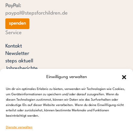
PayPal:
paypal@stepsforchildren.de
spenden
Service
Kontakt
Newsletter
steps aktuell
Jahresberichte
Downloads
Einwilligung verwalten
Transparenz
Um dir ein optimales Erlebnis zu bieten, verwenden wir Technologien wie Cookies,
Pressespiegel
um Geräteinformationen zu speichern und/oder darauf zuzugreifen. Wenn du
Stiftung steps for children
diesen Technologien zustimmst, können wir Daten wie das Surfverhalten oder
eindeutige IDs auf dieser Website verarbeiten. Wenn du deine Einwillligung nicht
erteilst oder zurückziehst, können bestimmte Merkmale und Funktionen
c/o Regus Altona
beeinträchtigt werden.
Ottenser Hauptstraße 2-6
22765 Hamburg
Dienste verwalten