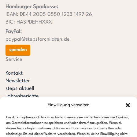
Hamburger Sparkasse:
IBAN: DE44 2005 0550 1238 1497 26
BIC: HASPDEHHXXX
PayPal:
paypal@stepsforchildren.de
spenden
Service
Kontakt
Newsletter
steps aktuell
Jahresberichte
Downloads
Einwilligung verwalten
Transparenz
Um dir ein optimales Erlebnis zu bieten, verwenden wir Technologien wie Cookies,
Pressespiegel
um Geräteinformationen zu speichern und/oder darauf zuzugreifen. Wenn du
Stiftung steps for children
diesen Technologien zustimmst, können wir Daten wie das Surfverhalten oder
eindeutige IDs auf dieser Website verarbeiten. Wenn du deine Einwillligung nicht