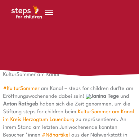
Zum Inhalt springen
5. Juli 2024
KulturSommer am Kanal ​
KulturSommer am Kanal
#KulturSommer
am Kanal – steps for children durfte am
Eröffnungswochenende dabei sein!
Janina Tege
und
Anton Rathgeb
haben sich die Zeit genommen, um die
Stiftung steps for children beim
KulturSommer am Kanal
im Kreis Herzogtum Lauenburg
zu repräsentieren. An
ihrem Stand am letzten Juniwochenende konnten
Besucher *innen
#Nähartikel
aus der Nähwerkstatt in