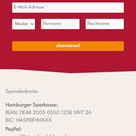
Spendenkonto
Hamburger Sparkasse:
IBAN: DE44 2005 0550 1238 1497 26
BIC: HASPDEHHXXX
PayPal: