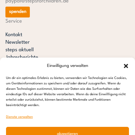
paypal@stepsforchildren.de
spenden
Service
Kontakt
Newsletter
steps aktuell
Jahresberichte
Downloads
Einwilligung verwalten
Transparenz
Um dir ein optimales Erlebnis zu bieten, verwenden wir Technologien wie Cookies,
Pressespiegel
um Geräteinformationen zu speichern und/oder darauf zuzugreifen. Wenn du
Stiftung steps for children
diesen Technologien zustimmst, können wir Daten wie das Surfverhalten oder
eindeutige IDs auf dieser Website verarbeiten. Wenn du deine Einwillligung nicht
erteilst oder zurückziehst, können bestimmte Merkmale und Funktionen
c/o Regus Altona
beeinträchtigt werden.
Ottenser Hauptstraße 2-6
22765 Hamburg
Dienste verwalten
Tel: +49 (0) 40 389 027 – 88
akzeptieren