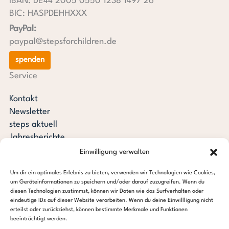
IBAN: DE44 2005 0550 1238 1497 26
BIC: HASPDEHHXXX
PayPal:
paypal@stepsforchildren.de
spenden
Service
Kontakt
Newsletter
steps aktuell
Jahresberichte
Downloads
Einwilligung verwalten
Transparenz
Um dir ein optimales Erlebnis zu bieten, verwenden wir Technologien wie Cookies,
Pressespiegel
um Geräteinformationen zu speichern und/oder darauf zuzugreifen. Wenn du
Stiftung steps for children
diesen Technologien zustimmst, können wir Daten wie das Surfverhalten oder
eindeutige IDs auf dieser Website verarbeiten. Wenn du deine Einwillligung nicht
erteilst oder zurückziehst, können bestimmte Merkmale und Funktionen
c/o Regus Altona
beeinträchtigt werden.
Ottenser Hauptstraße 2-6