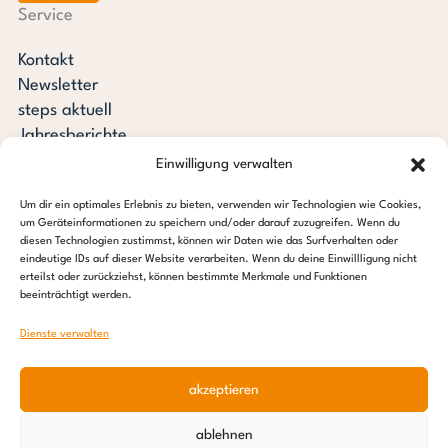
Service
Kontakt
Newsletter
steps aktuell
Jahresberichte
Downloads
Einwilligung verwalten
Transparenz
Um dir ein optimales Erlebnis zu bieten, verwenden wir Technologien wie Cookies,
Pressespiegel
um Geräteinformationen zu speichern und/oder darauf zuzugreifen. Wenn du
Stiftung steps for children
diesen Technologien zustimmst, können wir Daten wie das Surfverhalten oder
eindeutige IDs auf dieser Website verarbeiten. Wenn du deine Einwillligung nicht
erteilst oder zurückziehst, können bestimmte Merkmale und Funktionen
c/o Regus Altona
beeinträchtigt werden.
Ottenser Hauptstraße 2-6
22765 Hamburg
Dienste verwalten
Tel: +49 (0) 40 389 027 – 88
akzeptieren
E-Mail: info@stepsforchildren.de
Instagram
Facebook
Linkedin
Pinterest
ablehnen