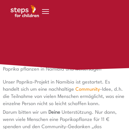
Zum Inhalt springen
8. November 2021
Nachhaltig in Namibia
Paprika pflanzen in Namibia und weitersagen
Unser Paprika-Projekt in Namibia ist gestartet. Es
handelt sich um eine nachhaltige
Community
-Idee, d.h.
die Teilnahme von vielen Menschen ermöglicht, was eine
einzelne Person nicht so leicht schaffen kann.
Darum bitten wir um
Deine
Unterstützung. Nur dann,
wenn viele Menschen eine Paprikapflanze für 11 €
spenden und den Community-Gedanken „das