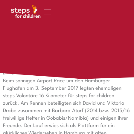
Zum Inhalt springen
22. September 2017
Schritt für Schritt ins Ziel für steps
[:de]
Beim sonnigen Airport Race um den Hamburger
Flughafen am 3. September 2017 legten ehemaligen
steps Volontäre 16 Kilometer für steps for children
zurück. Am Rennen beteiligten sich David und Viktoria
Drabe zusammen mit Barbara Atorf (2014 bzw. 2015/16
freiwillige Helfer in Gobabis/Namibia) und einigen ihrer
Freunde. Der Lauf erwies sich als Plattform für ein
glückliches Wiedersehen in Hamburg mit alten