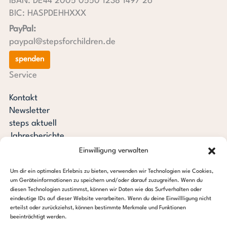
IBAN: DE44 2005 0550 1238 1497 26
BIC: HASPDEHHXXX
PayPal:
paypal@stepsforchildren.de
spenden
Service
Kontakt
Newsletter
steps aktuell
Jahresberichte
Downloads
Einwilligung verwalten
Transparenz
Um dir ein optimales Erlebnis zu bieten, verwenden wir Technologien wie Cookies,
Pressespiegel
um Geräteinformationen zu speichern und/oder darauf zuzugreifen. Wenn du
Stiftung steps for children
diesen Technologien zustimmst, können wir Daten wie das Surfverhalten oder
eindeutige IDs auf dieser Website verarbeiten. Wenn du deine Einwillligung nicht
erteilst oder zurückziehst, können bestimmte Merkmale und Funktionen
c/o Regus Altona
beeinträchtigt werden.
Ottenser Hauptstraße 2-6