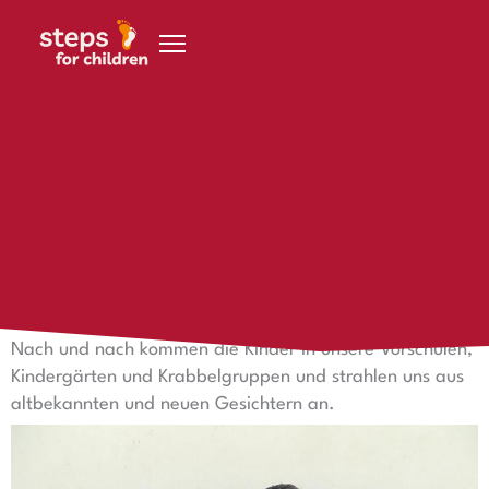
Zum Inhalt springen
20. Januar 2015
Schulstart in Namibia!
[:de]
Unsere Projekte erwachen langsam wieder zum Leben,
denn letzte Woche begann offiziell das neue Schuljahr.
Nach und nach kommen die Kinder in unsere Vorschulen,
Kindergärten und Krabbelgruppen und strahlen uns aus
altbekannten und neuen Gesichtern an.