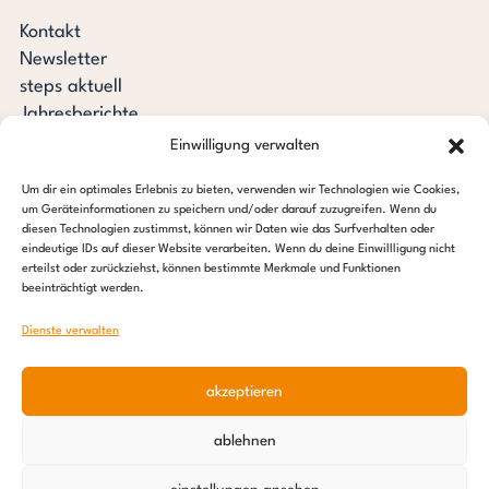
Kontakt
Newsletter
steps aktuell
Jahresberichte
Downloads
Einwilligung verwalten
Transparenz
Um dir ein optimales Erlebnis zu bieten, verwenden wir Technologien wie Cookies,
Pressespiegel
um Geräteinformationen zu speichern und/oder darauf zuzugreifen. Wenn du
Stiftung steps for children
diesen Technologien zustimmst, können wir Daten wie das Surfverhalten oder
eindeutige IDs auf dieser Website verarbeiten. Wenn du deine Einwillligung nicht
erteilst oder zurückziehst, können bestimmte Merkmale und Funktionen
c/o Regus Altona
beeinträchtigt werden.
Ottenser Hauptstraße 2-6
22765 Hamburg
Dienste verwalten
Tel: +49 (0) 40 389 027 – 88
akzeptieren
E-Mail: info@stepsforchildren.de
Instagram
Facebook
Linkedin
Pinterest
ablehnen
Impressum
|
Datenschutz