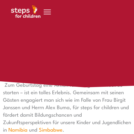
Zum Inhalt springen
8. August 2022
Spendenaktionen zum Geburtstag
Deine Geburtstags-Spendenaktion
Zum Geburtstag eine Aktion für den guten Zweck zu
starten – ist ein tolles Erlebnis. Gemeinsam mit seinen
Gästen engagiert man sich wie im Falle von Frau Birgit
Janssen und Herrn Alex Buma, für steps for children und
fördert damit Bildungschancen und
Zukunftsperspektiven für unsere Kinder und Jugendlichen
in
Namibia
und
Simbabwe
.