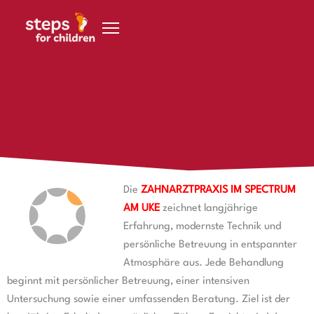
Zum Inhalt springen
12. Dezember 2019
ZAHNARZTPRAXIS IM SPECTRUM AM UKE
Die
ZAHNARZTPRAXIS IM SPECTRUM
AM UKE
zeichnet langjährige
Erfahrung, modernste Technik und
persönliche Betreuung in entspannter
Atmosphäre aus. Jede Behandlung
beginnt mit persönlicher Betreuung, einer intensiven
Untersuchung sowie einer umfassenden Beratung. Ziel ist der