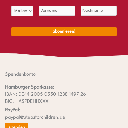
Spendenkonto
Hamburger Sparkasse:
IBAN: DE44 2005 0550 1238 1497 26
BIC: HASPDEHHXXX
PayPal:
paypal@stepsforchildren.de
spenden