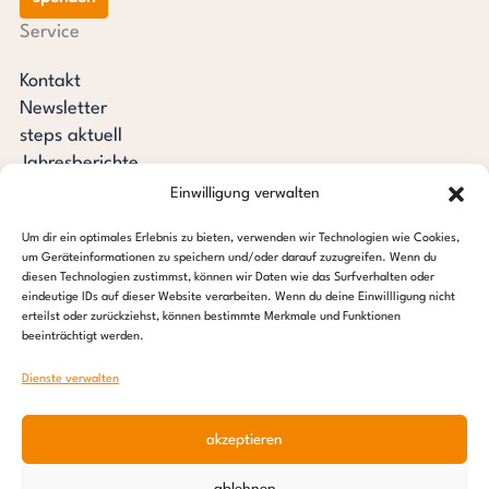
Service
Kontakt
Newsletter
steps aktuell
Jahresberichte
Downloads
Einwilligung verwalten
Transparenz
Um dir ein optimales Erlebnis zu bieten, verwenden wir Technologien wie Cookies,
Pressespiegel
um Geräteinformationen zu speichern und/oder darauf zuzugreifen. Wenn du
Stiftung steps for children
diesen Technologien zustimmst, können wir Daten wie das Surfverhalten oder
eindeutige IDs auf dieser Website verarbeiten. Wenn du deine Einwillligung nicht
erteilst oder zurückziehst, können bestimmte Merkmale und Funktionen
c/o Regus Altona
beeinträchtigt werden.
Ottenser Hauptstraße 2-6
22765 Hamburg
Dienste verwalten
Tel: +49 (0) 40 389 027 – 88
akzeptieren
E-Mail: info@stepsforchildren.de
Instagram
Facebook
Linkedin
Pinterest
ablehnen