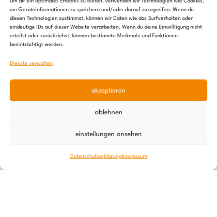
Um dir ein optimales Erlebnis zu bieten, verwenden wir Technologien wie Cookies,
um Geräteinformationen zu speichern und/oder darauf zuzugreifen. Wenn du
diesen Technologien zustimmst, können wir Daten wie das Surfverhalten oder
eindeutige IDs auf dieser Website verarbeiten. Wenn du deine Einwillligung nicht
erteilst oder zurückziehst, können bestimmte Merkmale und Funktionen
beeinträchtigt werden.
Dienste verwalten
akzeptieren
Ernährungsoffensive – ein Update
ablehnen
10. Juni 2026
einstellungen ansehen
Datenschutzerklärung
Impressum
Newsletter