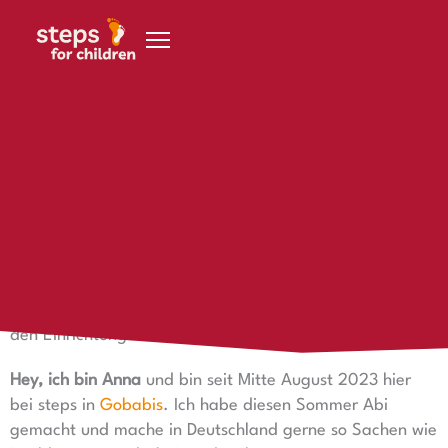
Zum Inhalt springen
6. Dezember 2023
Anna in Namibia
Anna in Namibia!
Lerne unsere Volontärinnen kennen, die 2023-2024 ein
ganzes Jahr ihr FSJ in Namibia bei steps for children in
den Einrichtungen verbringen.
Hey, ich bin Anna
und bin seit Mitte August 2023 hier
bei steps in
Gobabis
. Ich habe diesen Sommer Abi
gemacht und mache in Deutschland gerne so Sachen wie