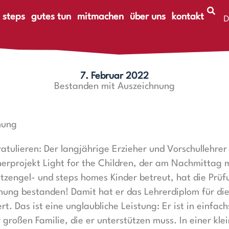
 steps
gutes tun
mitmachen
über uns
kontakt
D
E
7. Februar 2022
Bestanden mit Auszeichnung
nung
atulieren: Der langjährige Erzieher und Vorschullehre
rprojekt Light for the Children, der am Nachmittag m
tzengel- und steps homes Kinder betreut, hat die Prü
ung bestanden! Damit hat er das Lehrerdiplom für die
iert. Das ist eine unglaubliche Leistung: Er ist in einfa
großen Familie, die er unterstützen muss. In einer klei