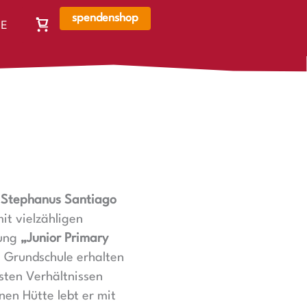
spendenshop
E
Warenkorb,
N
Warenkorb
ist
leer
r
Stephanus Santiago
it vielzähligen
fung
„Junior Primary
 Grundschule erhalten
chsten Verhältnissen
nen Hütte lebt er mit