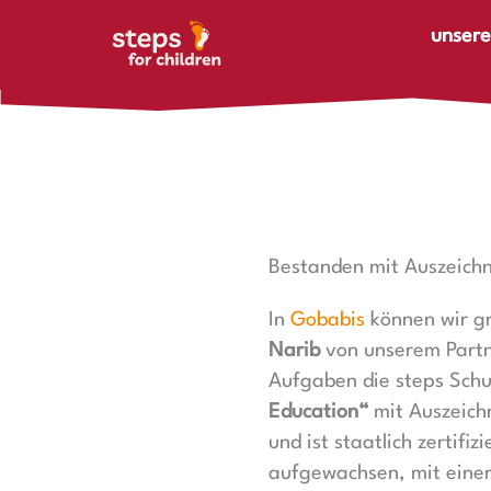
Zum Inhalt springen
unsere
Bestanden mit Auszeich
In
Gobabis
können wir gr
Narib
von unserem Partne
Aufgaben die steps Schu
Education“
mit Auszeichn
und ist staatlich zertifiz
aufgewachsen, mit einer 