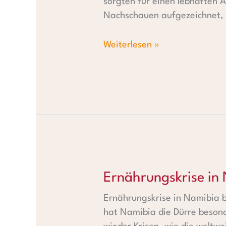
sorgten für einen lebhaften
Nachschauen aufgezeichnet, d
Weiterlesen »
Ernährungskrise in Namibia
Ernährungskrise in
Ernährungskrise in Namibia 
hat Namibia die Dürre besond