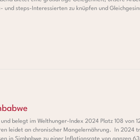
 und steps-Interessierten zu knüpfen und Gleichgesin
imbabwe
 und belegt im Welthunger-Index 2024 Platz 108 von 1
hren leidet an chronischer Mangelernährung. In 2024 tr
sen in Simbabwe zu einer Inflationsrate von ganzen 6