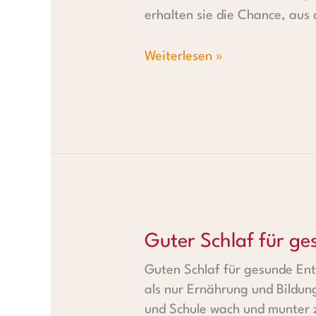
erhalten sie die Chance, aus
Weiterlesen »
Guter Schlaf für gesunde Ent
Guter Schlaf für ge
Guten Schlaf für gesunde Ent
als nur Ernährung und Bildun
und Schule wach und munter z