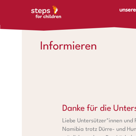
Zum Inhalt springen
unsere
Informieren
Danke für die Unterstützung 
Danke für die Unte
Liebe Untersützer*innen und 
Namibia trotz Dürre- und Hu