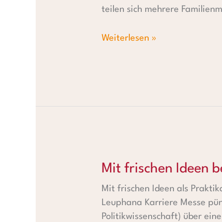
teilen sich mehrere Familienm
Weiterlesen »
Mit frischen Ideen bei steps a
Mit frischen Ideen b
Mit frischen Ideen als Prakti
Leuphana Karriere Messe pünk
Politikwissenschaft) über ein