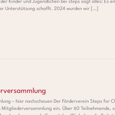
der Kinder und Jugendlichen bei steps sagt alles: Es 
rer Unterstützung schafft. 2024 wurden wir […]
mlung
derversammlung
ung – hier nachschauen Der Förderverein Steps for Ch
 Mitgliederversammlung ein. Über 60 Teilnehmende, so