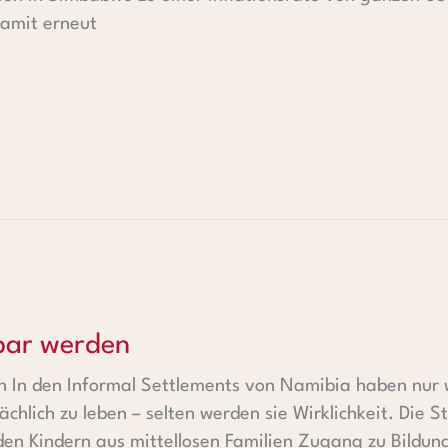
damit erneut
n
bar werden
 In den Informal Settlements von Namibia haben nur
chlich zu leben – selten werden sie Wirklichkeit. Die St
 den Kindern aus mittellosen Familien Zugang zu Bildu