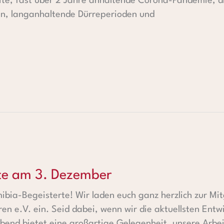
eite, fast über 2 Jahre anhaltende Corona-Pandemie, 
ln, langanhaltende Dürreperioden und
Dezember
te am 3. Dezember
ibia-Begeisterte! Wir laden euch ganz herzlich zur M
ren e.V. ein. Seid dabei, wenn wir die aktuellsten Ent
Abend bietet eine großartige Gelegenheit, unsere Arbe