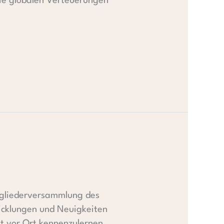
die globalen Verteuerungen
itgliederversammlung des
wicklungen und Neuigkeiten
it vor Ort kennenzulernen,