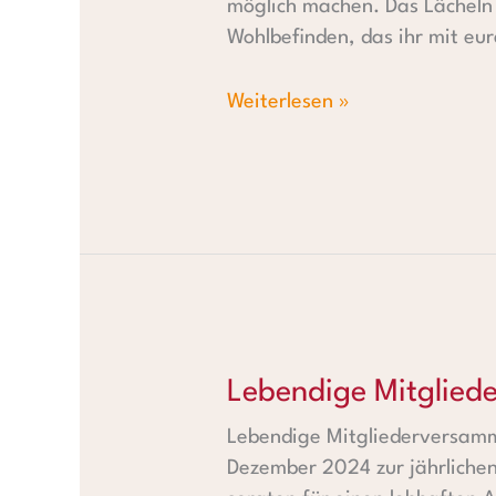
möglich machen. Das Lächeln 
Wohlbefinden, das ihr mit eu
Weiterlesen »
Lebendige Mitgliederversam
Lebendige Mitglie
Lebendige Mitgliederversamml
Dezember 2024 zur jährlichen