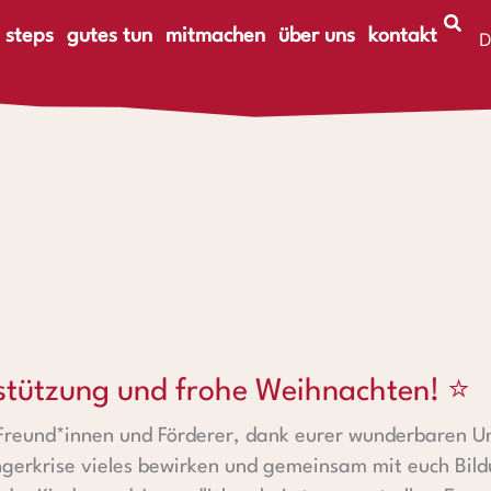
 steps
gutes tun
mitmachen
über uns
kontakt
D
E
und frohe Weihnachten! ⭐
rstützung und frohe Weihnachten! ⭐
Freund*innen und Förderer, dank eurer wunderbaren Un
ngerkrise vieles bewirken und gemeinsam mit euch Bi