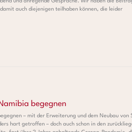
 Abend und anregende Gespräche. Wir haben die Beiträ
amit auch diejenigen teilhaben können, die leider
 begegnen
 Namibia begegnen
begegnen – mit der Erweiterung und dem Neubau von 
ers hart getroffen – doch auch schon in den zurückli