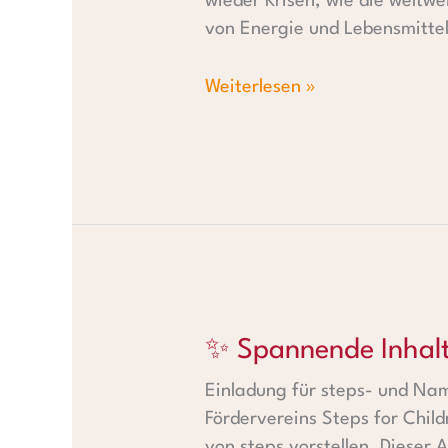
wieder Krisen, wie die weltw
von Energie und Lebensmitte
Weiterlesen »
✨ Spannende Inhalte am 3. 
✨ Spannende Inhal
Einladung für steps- und Nam
Fördervereins Steps for Child
von steps vorstellen. Dieser 