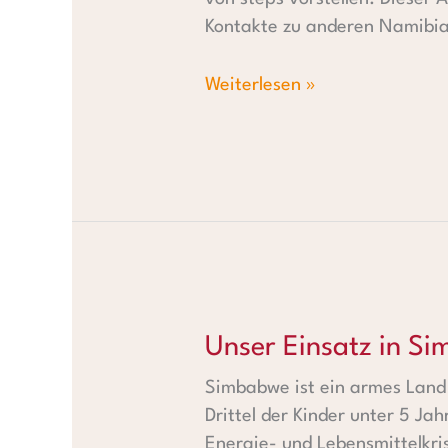
Kontakte zu anderen Namibia-
Weiterlesen »
Unser Einsatz in Simbabwe
Unser Einsatz in S
Simbabwe ist ein armes Land
Drittel der Kinder unter 5 Ja
Energie- und Lebensmittelkri