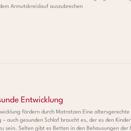
 dem Armutskreislauf auszubrechen
wicklung
sunde Entwicklung
wicklung fördern durch Matratzen Eine altersgerechte
g – auch gesunden Schlaf braucht es, der es den Kinder
u sein. Selten gibt es Betten in den Behausungen der 