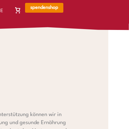
spendenshop
E
Warenkorb,
N
Warenkorb
ist
leer
terstützung können wir in
ldung und gesunde Ernährung