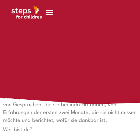
Zum Inhalt springen
10. November 2024
Elisa in Namibia
Elisa in Namibia
Elisa gibt uns einen Einblick in ihre bisherigen Erfahrung
bei steps for children, aber auch in Namibia. Sie erzählt
von Gesprächen, die sie beeindruckt haben, von
Erfahrungen der ersten zwei Monate, die sie nicht missen
möchte und berichtet, wofür sie dankbar ist.
Wer bist du?