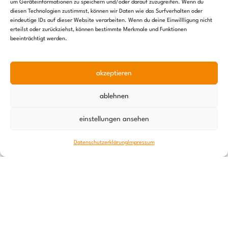
um Geräteinformationen zu speichern und/oder darauf zuzugreifen. Wenn du
diesen Technologien zustimmst, können wir Daten wie das Surfverhalten oder
eindeutige IDs auf dieser Website verarbeiten. Wenn du deine Einwillligung nicht
erteilst oder zurückziehst, können bestimmte Merkmale und Funktionen
beeinträchtigt werden.
akzeptieren
Ernährungsoffensive – ein Update
ablehnen
10. Juni 2026
einstellungen ansehen
Datenschutzerklärung
Impressum
Newsletter
Bleib auf dem Laufenden – erfahre mehr über die
aktuellen Entwicklungen in unseren Projekten und was