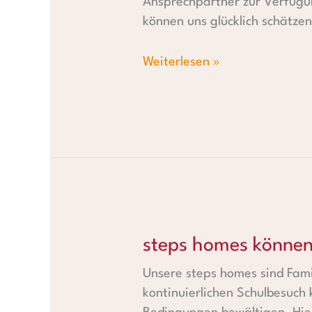
Ansprechpartner zur Verfügu
können uns glücklich schätzen
Weiterlesen »
steps homes können weiterhi
steps homes können
Unsere steps homes sind Fami
kontinuierlichen Schulbesuch