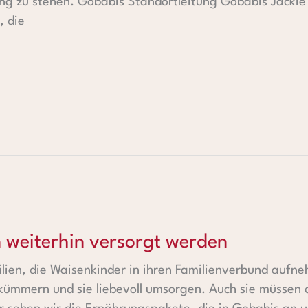
ng zu stehen. Gobabis Standortleitung Gobabis Jackie
, die
n versorgt werden
 weiterhin versorgt werden
lien, die Waisenkinder in ihren Familienverbund aufn
 kümmern und sie liebevoll umsorgen. Auch sie müssen d