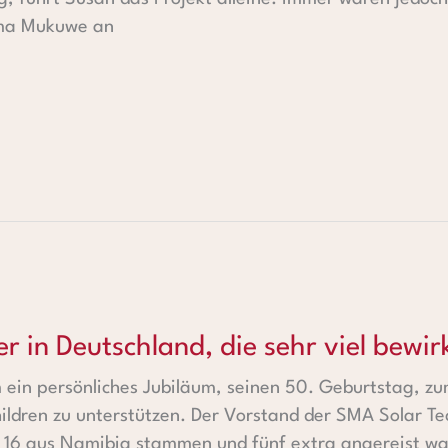
lma Mukuwe an
schland, die sehr viel bewirkt in Afrika!
er in Deutschland, die sehr viel bewirk
m ein persönliches Jubiläum, seinen 50. Geburtstag, 
hildren zu unterstützen. Der Vorstand der SMA Solar T
 16 aus Namibia stammen und fünf extra angereist war