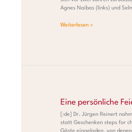
Agnes Naibas (links) und Se
Weiterlesen »
Eine persönliche Feier in Deut
Eine persönliche Fei
[:de] Dr. Jürgen Reinert nah
statt Geschenken steps for c
Gäste eingeladen, von denen