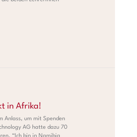
t in Afrika!
zum Anlass, um mit Spenden
echnology AG hatte dazu 70
en. “Ich bin in Namibia