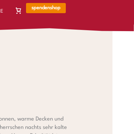
spendenshop
E
Warenkorb,
N
Warenkorb
ist
leer
gonnen, warme Decken und
herrschen nachts sehr kalte