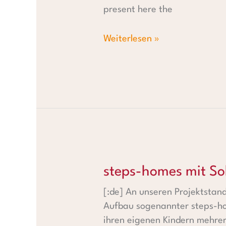
present here the
Weiterlesen »
steps-homes mit Solaröfen a
steps-homes mit So
[:de] An unseren Projektstan
Aufbau sogenannter steps-hom
ihren eigenen Kindern mehrer