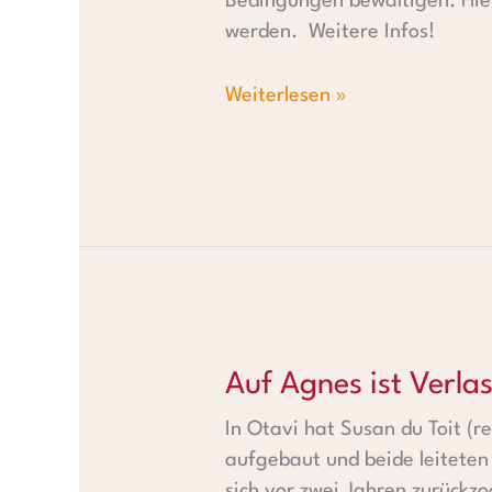
Bedingungen bewältigen. Hier
werden. Weitere Infos!
Weiterlesen »
Auf Agnes ist Verlass!
Auf Agnes ist Verlas
In Otavi hat Susan du Toit (
aufgebaut und beide leitete
sich vor zwei Jahren zurückzo