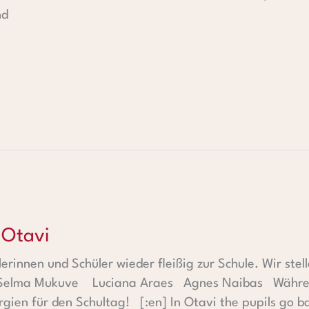
nd
 Otavi
erinnen und Schüler wieder fleißig zur Schule. Wir stel
r: Selma Mukuve Luciana Araes Agnes Naibas Währen
ien für den Schultag! [:en] In Otavi the pupils go bac