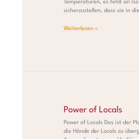
Temperaturen, es fehlt an Iso
sicherzustellen, dass sie in d
Weiterlesen »
Power of Locals
Power of Locals
Power of Locals Das ist der 
die Hände der Locals zu über