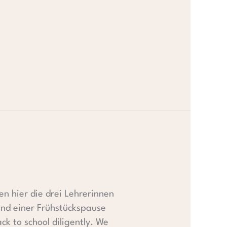
len hier die drei Lehrerinnen
d einer Frühstückspause
k to school diligently. We