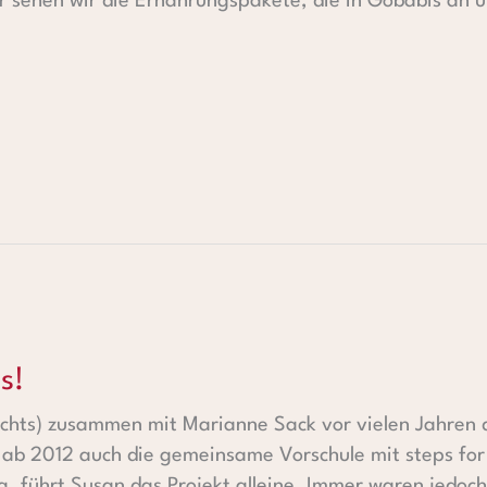
 sehen wir die Ernährungspakete, die in Gobabis an un
s!
rechts) zusammen mit Marianne Sack vor vielen Jahren
n ab 2012 auch die gemeinsame Vorschule mit steps fo
g, führt Susan das Projekt alleine. Immer waren jedoc