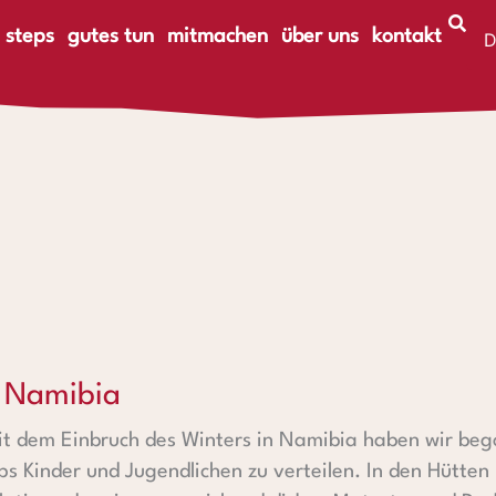
 steps
gutes tun
mitmachen
über uns
kontakt
D
E
n Namibia
it dem Einbruch des Winters in Namibia haben wir be
s Kinder und Jugendlichen zu verteilen. In den Hütten 