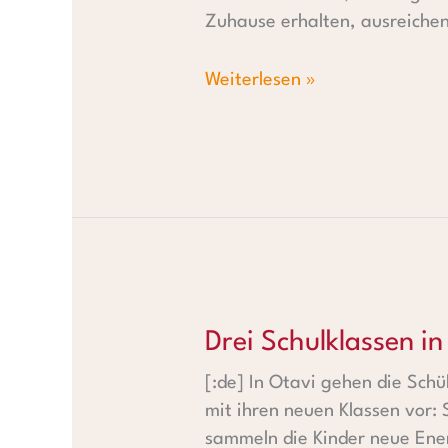
Zuhause erhalten, ausreiche
Weiterlesen »
Drei Schulklassen in Otavi
Drei Schulklassen in
[:de] In Otavi gehen die Schül
mit ihren neuen Klassen vo
sammeln die Kinder neue Energ