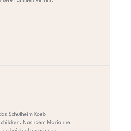
sere Familien verteilt
 das Schulheim Koeb
r children. Nachdem Marianne
h die beiden Lehrerinnen