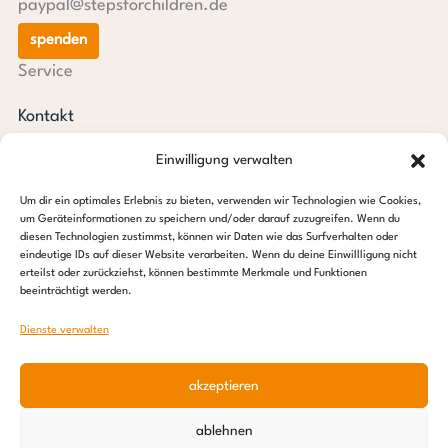
paypal@stepsforchildren.de
spenden
Service
Kontakt
Newsletter
Einwilligung verwalten
steps aktuell
Jahresberichte
Um dir ein optimales Erlebnis zu bieten, verwenden wir Technologien wie Cookies,
Downloads
um Geräteinformationen zu speichern und/oder darauf zuzugreifen. Wenn du
diesen Technologien zustimmst, können wir Daten wie das Surfverhalten oder
Transparenz
eindeutige IDs auf dieser Website verarbeiten. Wenn du deine Einwillligung nicht
Pressespiegel
erteilst oder zurückziehst, können bestimmte Merkmale und Funktionen
beeinträchtigt werden.
Stiftung steps for children
Dienste verwalten
c/o Regus Altona
Ottenser Hauptstraße 2-6
akzeptieren
22765 Hamburg
Tel: +49 (0) 40 389 027 – 88
ablehnen