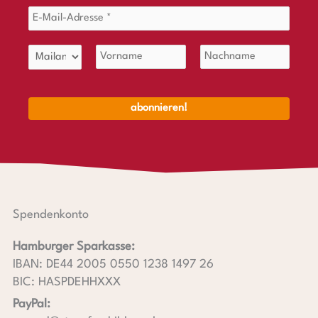
Spendenkonto
Hamburger Sparkasse:
IBAN: DE44 2005 0550 1238 1497 26
BIC: HASPDEHHXXX
PayPal: