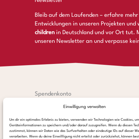
Newsletter
Bleib auf dem Laufenden – erfahre mehr 
Entwicklungen in unseren Projekten und 
children
in Deutschland und vor Ort tut. M
unseren Newsletter an und verpasse kei
Spendenkonto
Einwilligung verwalten
Hamburger Sparkasse:
IBAN: DE44 2005 0550 1238 1497 26
Um dir ein optimales Erlebnis zu bieten, verwenden wir Technologien wie Cookies, u
BIC: HASPDEHHXXX
Geräteinformationen zu speichern und/oder darauf zuzugreifen. Wenn du diesen Tec
zustimmst, können wir Daten wie das Surfverhalten oder eindeutige IDs auf dieser W
PayPal:
verarbeiten. Wenn du deine Einwillligung nicht erteilst oder zurückziehst, können be