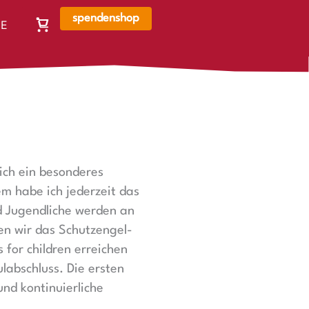
spendenshop
E
Warenkorb,
N
Warenkorb
ist
leer
 ich ein besonderes
em habe ich jederzeit das
d Jugendliche werden an
en wir das Schutzengel-
for children erreichen
labschluss. Die ersten
und kontinuierliche