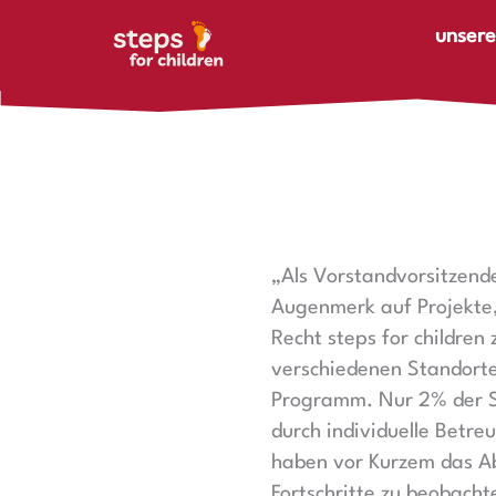
Zum Inhalt springen
unsere
„Als Vorstandvorsitzende
Augenmerk auf Projekte, 
Recht steps for children
verschiedenen Standorte
Programm. Nur 2% der Sch
durch individuelle Betre
haben vor Kurzem das Abi
Fortschritte zu beobacht