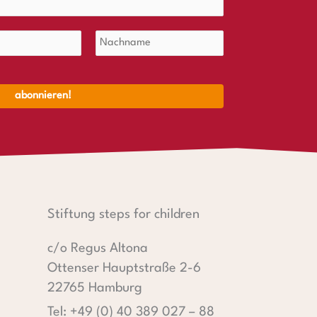
Stiftung steps for children
c/o Regus Altona
Ottenser Hauptstraße 2-6
22765 Hamburg
Tel: +49 (0) 40 389 027 – 88