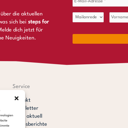
über die aktuellen
was sich bei
steps for
elde dich jetzt für
ne Neuigkeiten.
Service
Kontakt
Newsletter
m
steps aktuell
hnologien
ebsite
Jahresberichte
stimmte