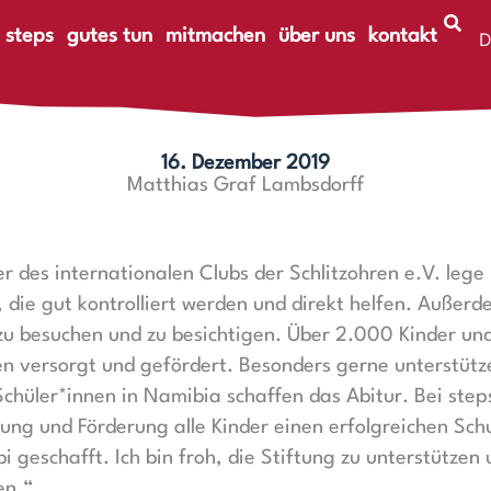
 steps
gutes tun
mitmachen
über uns
kontakt
D
E
16. Dezember 2019
Matthias Graf Lambsdorff
r des internationalen Clubs der Schlitzohren e.V. lege
die gut kontrolliert werden und direkt helfen. Außerd
 zu besuchen und zu besichtigen. Über 2.000 Kinder un
n versorgt und gefördert. Besonders gerne unterstütz
üler*innen in Namibia schaffen das Abitur. Bei steps 
uung und Förderung alle Kinder einen erfolgreichen Schu
 geschafft. Ich bin froh, die Stiftung zu unterstützen 
en.“