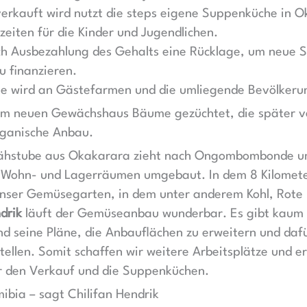
erkauft wird nutzt die steps eigene Suppenküche in 
zeiten für die Kinder und Jugendlichen.
ach Ausbezahlung des Gehalts eine Rücklage, um neue 
u finanzieren.
te wird an Gästefarmen und die umliegende Bevölkeru
em neuen Gewächshaus Bäume gezüchtet, die später ve
rganische Anbau.
ähstube aus Okakarara zieht nach Ongombombonde u
u Wohn- und Lagerräumen umgebaut. In dem 8 Kilomete
ser Gemüsegarten, in dem unter anderem Kohl, Rote 
drik
läuft der Gemüseanbau wunderbar. Es gibt kaum 
nd seine Pläne, die Anbauflächen zu erweitern und daf
tellen. Somit schaffen wir weitere Arbeitsplätze und e
r den Verkauf und die Suppenküchen.
ibia – sagt Chilifan Hendrik