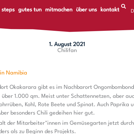
 steps
gutes tun
mitmachen
über uns
kontakt
D
E
1. August 2021
Chilifan
in Namibia
dort Okakarara gibt es im Nachbarort Ongombombon
über 1.000 qm. Meist unter Schattennetzen, aber au
ohrrüben, Kohl, Rote Beete und Spinat. Auch Paprika un
ber besonders Chili gedeihen hier gut.
alt der Mitarbeiter*innen im Gemüsegarten jetzt durc
ers als zu Beginn des Projekts.