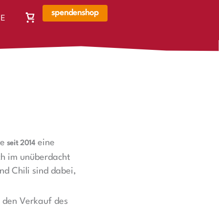
spendenshop
E
Warenkorb,
N
Warenkorb
ist
leer
de
eine
seit 2014
ch im unüberdacht
d Chili sind dabei,
h den Verkauf des