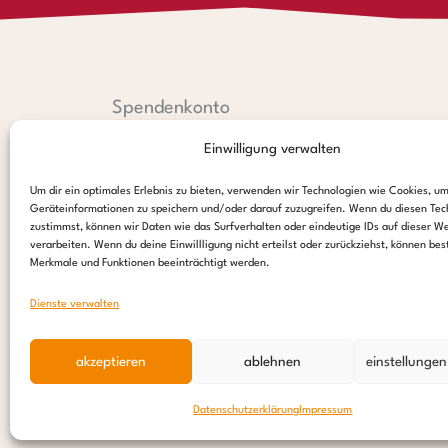
Spendenkonto
Einwilligung verwalten
Hamburger Sparkasse:
IBAN: DE44 2005 0550 1238 1497 26
Um dir ein optimales Erlebnis zu bieten, verwenden wir Technologien wie Cookies, u
BIC: HASPDEHHXXX
Geräteinformationen zu speichern und/oder darauf zuzugreifen. Wenn du diesen Tec
zustimmst, können wir Daten wie das Surfverhalten oder eindeutige IDs auf dieser W
PayPal:
verarbeiten. Wenn du deine Einwillligung nicht erteilst oder zurückziehst, können be
Merkmale und Funktionen beeinträchtigt werden.
paypal@stepsforchildren.de
Dienste verwalten
spenden
akzeptieren
ablehnen
einstellunge
Datenschutzerklärung
Impressum