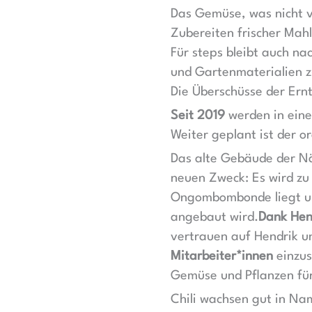
Das Gemüse, was nicht v
Zubereiten frischer Mahl
Für steps bleibt auch n
und Gartenmaterialien z
Die Überschüsse der Ern
Seit
2019
werden in ein
Weiter geplant ist der o
Das alte Gebäude der N
neuen Zweck: Es wird z
Ongombombonde liegt un
angebaut wird.
Dank Hen
vertrauen auf Hendrik u
Mitarbeiter*innen
einzus
Gemüse und Pflanzen fü
Chili wachsen gut in Nam