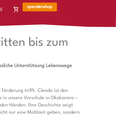
spendenshop
E
Warenkorb,
N
Warenkorb
ist
leer
itten bis zum
ässliche Unterstützung Lebenswege
Förderung trifft. Clenda ist den
 in unsere Vorschule in Okakarara –
n den Händen. Ihre Geschichte zeigt
nicht nur eine Mahlzeit geben, sondern