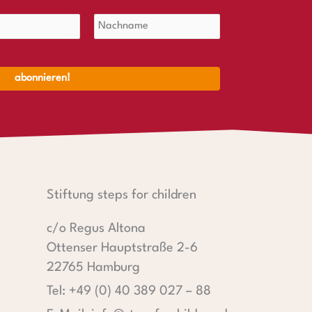
Stiftung steps for children
c/o Regus Altona
Ottenser Hauptstraße 2-6
22765 Hamburg
Tel: +49 (0) 40 389 027 – 88