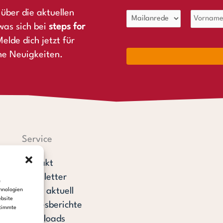
über die aktuellen
was sich bei
steps for
elde dich jetzt für
ne Neuigkeiten.
Service
Kontakt
Newsletter
m
steps aktuell
hnologien
ebsite
Jahresberichte
stimmte
Downloads