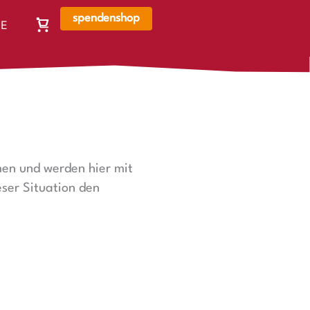
spendenshop
E
Warenkorb,
N
Warenkorb
ist
leer
men und werden hier mit
ser Situation den