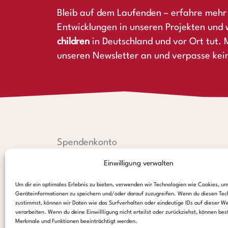
Bleib auf dem Laufenden – erfahre mehr 
Entwicklungen in unseren Projekten und 
children
in Deutschland und vor Ort tut. M
unseren Newsletter an und verpasse kei
Spendenkonto
Einwilligung verwalten
Hamburger Sparkasse:
IBAN: DE44 2005 0550 1238 1497 26
Um dir ein optimales Erlebnis zu bieten, verwenden wir Technologien wie Cookies, u
BIC: HASPDEHHXXX
Geräteinformationen zu speichern und/oder darauf zuzugreifen. Wenn du diesen Tec
zustimmst, können wir Daten wie das Surfverhalten oder eindeutige IDs auf dieser W
PayPal:
verarbeiten. Wenn du deine Einwillligung nicht erteilst oder zurückziehst, können be
Merkmale und Funktionen beeinträchtigt werden.
paypal@stepsforchildren.de