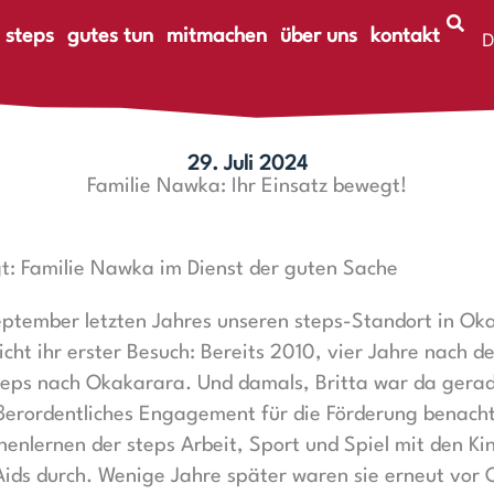
 steps
gutes tun
mitmachen
über uns
kontakt
D
E
29. Juli 2024
Familie Nawka: Ihr Einsatz bewegt!
: Familie Nawka im Dienst der guten Sache
ptember letzten Jahres unseren steps-Standort in Ok
icht ihr erster Besuch: Bereits 2010, vier Jahre nach 
steps nach Okakarara. Und damals, Britta war da gera
erordentliches Engagement für die Förderung benachte
nlernen der steps Arbeit, Sport und Spiel mit den Kin
ids durch. Wenige Jahre später waren sie erneut vor