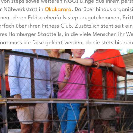
 von steps sowie weiteren NGOs Dinge aus ihrem pers
r Nähwerkstatt in
Okakarara
. Darüber hinaus organis
en, deren Erlöse ebenfalls steps zugutekommen, Brit
ach über ihren Fitness Club. Zusätzlich steht seit ei
es Hamburger Stadtteils, in die viele Menschen ihr We
nat muss die Dose geleert werden, da sie stets bis zum 