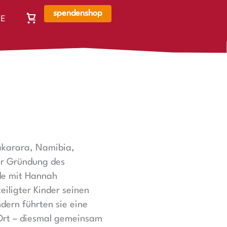
spendenshop
E
Warenkorb,
N
Warenkorb
ist
leer
akarara, Namibia,
der Gründung des
de mit Hannah
iligter Kinder seinen
dern führten sie eine
 Ort – diesmal gemeinsam