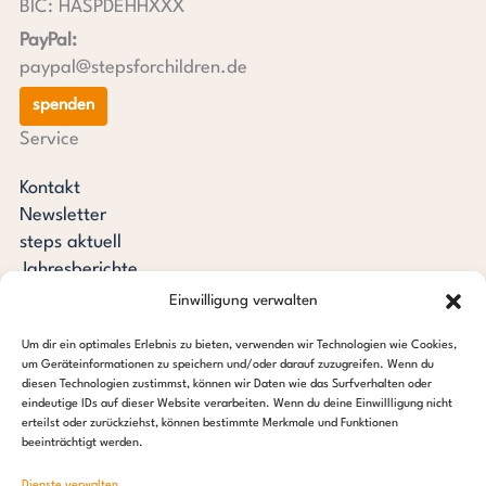
BIC: HASPDEHHXXX
PayPal:
paypal@stepsforchildren.de
spenden
Service
Kontakt
Newsletter
steps aktuell
Jahresberichte
Downloads
Einwilligung verwalten
Transparenz
Um dir ein optimales Erlebnis zu bieten, verwenden wir Technologien wie Cookies,
Pressespiegel
um Geräteinformationen zu speichern und/oder darauf zuzugreifen. Wenn du
Stiftung steps for children
diesen Technologien zustimmst, können wir Daten wie das Surfverhalten oder
eindeutige IDs auf dieser Website verarbeiten. Wenn du deine Einwillligung nicht
erteilst oder zurückziehst, können bestimmte Merkmale und Funktionen
c/o Regus Altona
beeinträchtigt werden.
Ottenser Hauptstraße 2-6
Dienste verwalten