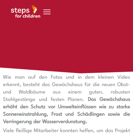
Zum Inhalt springen
30. Januar 2019
Für die Baumzucht in Okakarara wurde ein großes neues
Gewächshaus fertiggestellt!
Wie man auf den Fotos und in dem kleinen Video
erkennt, besteht das Gewächshaus für die neuen Obst-
und Waldbäume aus einem guten, robusten
Stahlgestänge und festen Planen.
Das Gewächshaus
erhöht den Schutz vor Umwelteinflüssen wie zu starke
Sonneneinstrahlung, Frost und Schädlingen sowie die
Verringerung der Wasserverdunstung.
Viele fleißige Mitarbeiter konnten helfen, um das Projekt