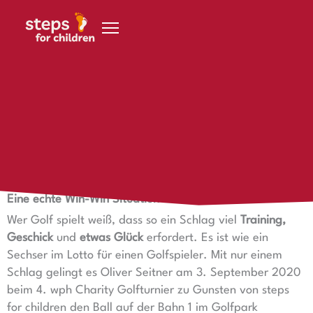
Zum Inhalt springen
27. Oktober 2020
Hole in One für steps for children
Hole in One für steps for children
Eine echte Win-Win Situation
Wer Golf spielt weiß, dass so ein Schlag viel
Training,
Geschick
und
etwas Glück
erfordert. Es ist wie ein
Sechser im Lotto für einen Golfspieler. Mit nur einem
Schlag gelingt es Oliver Seitner am 3. September 2020
beim 4. wph Charity Golfturnier zu Gunsten von steps
for children den Ball auf der Bahn 1 im Golfpark