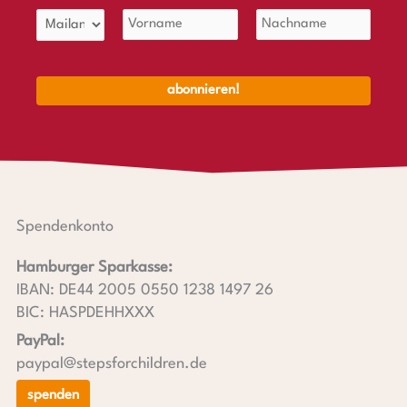
Spendenkonto
Hamburger Sparkasse:
IBAN: DE44 2005 0550 1238 1497 26
BIC: HASPDEHHXXX
PayPal:
paypal@stepsforchildren.de
spenden