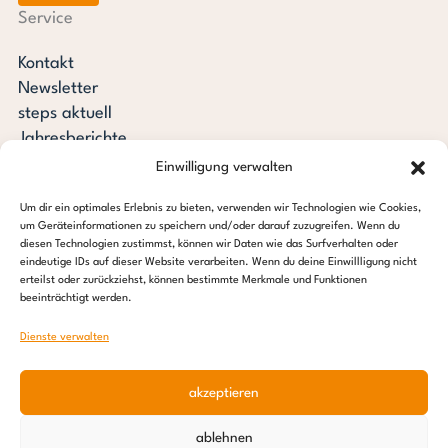
Service
Kontakt
Newsletter
steps aktuell
Jahresberichte
Downloads
Einwilligung verwalten
Transparenz
Um dir ein optimales Erlebnis zu bieten, verwenden wir Technologien wie Cookies,
Pressespiegel
um Geräteinformationen zu speichern und/oder darauf zuzugreifen. Wenn du
Stiftung steps for children
diesen Technologien zustimmst, können wir Daten wie das Surfverhalten oder
eindeutige IDs auf dieser Website verarbeiten. Wenn du deine Einwillligung nicht
erteilst oder zurückziehst, können bestimmte Merkmale und Funktionen
c/o Regus Altona
beeinträchtigt werden.
Ottenser Hauptstraße 2-6
22765 Hamburg
Dienste verwalten
Tel: +49 (0) 40 389 027 – 88
akzeptieren
E-Mail: info@stepsforchildren.de
Instagram
Facebook
Linkedin
Pinterest
ablehnen