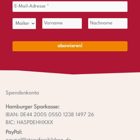
Spendenkonto
Hamburger Sparkasse:
IBAN: DE44 2005 0550 1238 1497 26
BIC: HASPDEHHXXX
PayPal: