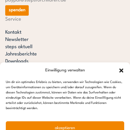
paypal@stepsforchildren.de
spenden
Service
Kontakt
Newsletter
steps aktuell
Jahresberichte
Downloads
Transparenz
Einwilligung verwalten
Pressespiegel
Um dir ein optimales Erlebnis zu bieten, verwenden wir Technologien wie Cookies,
Stiftung steps for children
um Geräteinformationen zu speichern und/oder darauf zuzugreifen. Wenn du
diesen Technologien zustimmst, können wir Daten wie das Surfverhalten oder
c/o Regus Altona
eindeutige IDs auf dieser Website verarbeiten. Wenn du deine Einwillligung nicht
erteilst oder zurückziehst, können bestimmte Merkmale und Funktionen
Ottenser Hauptstraße 2-6
beeinträchtigt werden.
22765 Hamburg
Tel: +49 (0) 40 389 027 – 88
akzeptieren