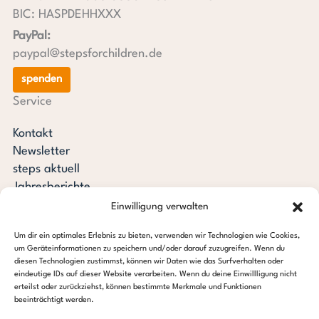
BIC: HASPDEHHXXX
PayPal:
paypal@stepsforchildren.de
spenden
Service
Kontakt
Newsletter
steps aktuell
Jahresberichte
Downloads
Einwilligung verwalten
Transparenz
Um dir ein optimales Erlebnis zu bieten, verwenden wir Technologien wie Cookies,
Pressespiegel
um Geräteinformationen zu speichern und/oder darauf zuzugreifen. Wenn du
Stiftung steps for children
diesen Technologien zustimmst, können wir Daten wie das Surfverhalten oder
eindeutige IDs auf dieser Website verarbeiten. Wenn du deine Einwillligung nicht
erteilst oder zurückziehst, können bestimmte Merkmale und Funktionen
c/o Regus Altona
beeinträchtigt werden.
Ottenser Hauptstraße 2-6