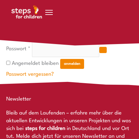
Zum Inhalt springen
Erforderlich
Erforderlich
Anmelden
Benutzername oder E-Mail-Adresse
*
Passwort
*
Angemeldet bleiben
anmelden
Passwort vergessen?
Newsletter
Bleib auf dem Laufenden – erfahre mehr über die
aktuellen Entwicklungen in unseren Projekten und was
sich bei
steps for children
in Deutschland und vor Ort
tut. Melde dich jetzt für unseren Newsletter an und