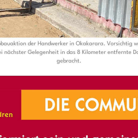
Abbauaktion der Handwerker in Okakarara. Vorsichtig 
 nächster Gelegenheit in das 8 Kilometer entfernte
gebracht.