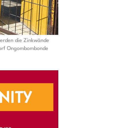
werden die Zinkwände
 Dorf Ongombombonde