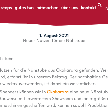
 steps
gutes tun
mitmachen
über uns
kontakt
D
E
1. August 2021
Neuer Nutzen für die Nähstube
ähstube
utzen für die Nähstube aus Okakarara gefunden. Welc
d, erfahrt ihr in unserem Beitrag. Der nachhaltige Ge
 wiederzuverwenden, ist dabei ein wesentlicher.
Spenders können wir in
Okakarara
eine neue Nähstube
 Bauweise mit erweitertem Showroom und einer größere
ähmaschinen geschaffen wird, können sowohl Produktion