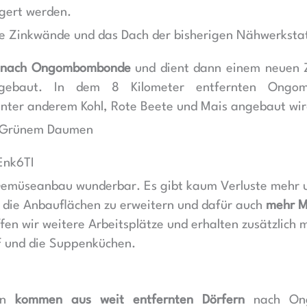
gert werden.
ie Zinkwände und das Dach der bisherigen Nähwerkstat
t nach Ongombombonde
und dient dann einem neuen 
ebaut. In dem 8 Kilometer entfernten Ongom
nter anderem Kohl, Rote Beete und Mais angebaut wir
s Grünem Daumen
Enk6TI
Gemüseanbau wunderbar. Es gibt kaum Verluste mehr u
, die Anbauflächen zu erweitern und dafür auch
mehr M
ffen wir weitere Arbeitsplätze und erhalten zusätzlic
f und die Suppenküchen.
nen
kommen aus weit entfernten Dörfern
nach Ong