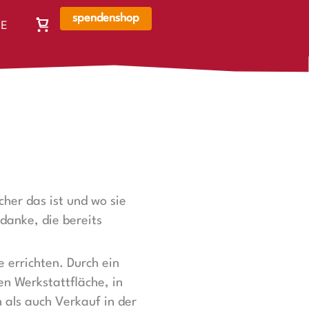
spendenshop
E
Warenkorb,
N
Warenkorb
ist
leer
her das ist und wo sie
danke, die bereits
 errichten. Durch ein
n Werkstattfläche, in
 als auch Verkauf in der