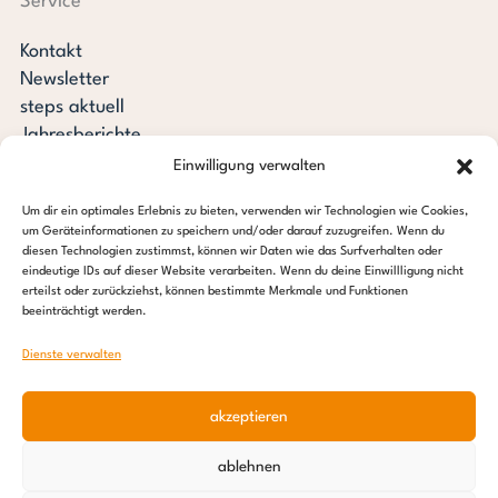
Service
Kontakt
Newsletter
steps aktuell
Jahresberichte
Downloads
Einwilligung verwalten
Transparenz
Um dir ein optimales Erlebnis zu bieten, verwenden wir Technologien wie Cookies,
Pressespiegel
um Geräteinformationen zu speichern und/oder darauf zuzugreifen. Wenn du
Stiftung steps for children
diesen Technologien zustimmst, können wir Daten wie das Surfverhalten oder
eindeutige IDs auf dieser Website verarbeiten. Wenn du deine Einwillligung nicht
erteilst oder zurückziehst, können bestimmte Merkmale und Funktionen
c/o Regus Altona
beeinträchtigt werden.
Ottenser Hauptstraße 2-6
22765 Hamburg
Dienste verwalten
Tel: +49 (0) 40 389 027 – 88
akzeptieren
E-Mail: info@stepsforchildren.de
Instagram
Facebook
Linkedin
Pinterest
ablehnen