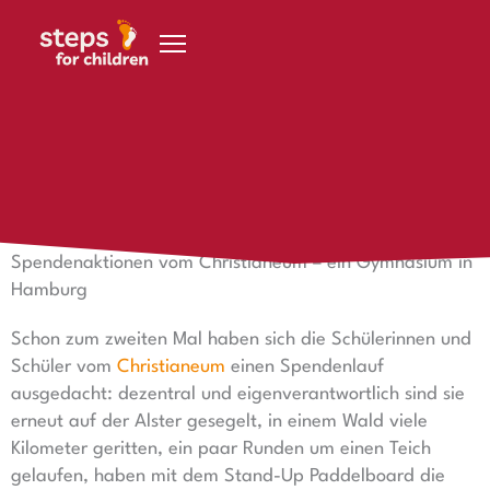
Zum Inhalt springen
15. Oktober 2021
Spendenaktionen vom Christianeum
Spendenaktionen vom Christianeum – ein Gymnasium in
Hamburg
Schon zum zweiten Mal haben sich die Schülerinnen und
Schüler vom
Christianeum
einen Spendenlauf
ausgedacht: dezentral und eigenverantwortlich sind sie
erneut auf der Alster gesegelt, in einem Wald viele
Kilometer geritten, ein paar Runden um einen Teich
gelaufen, haben mit dem Stand-Up Paddelboard die