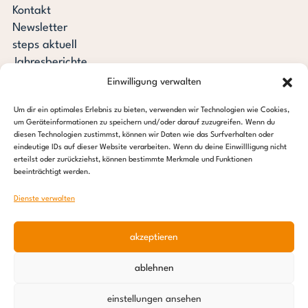
Kontakt
Newsletter
steps aktuell
Jahresberichte
Downloads
Einwilligung verwalten
Transparenz
Um dir ein optimales Erlebnis zu bieten, verwenden wir Technologien wie Cookies,
Pressespiegel
um Geräteinformationen zu speichern und/oder darauf zuzugreifen. Wenn du
Stiftung steps for children
diesen Technologien zustimmst, können wir Daten wie das Surfverhalten oder
eindeutige IDs auf dieser Website verarbeiten. Wenn du deine Einwillligung nicht
erteilst oder zurückziehst, können bestimmte Merkmale und Funktionen
c/o Regus Altona
beeinträchtigt werden.
Ottenser Hauptstraße 2-6
22765 Hamburg
Dienste verwalten
Tel: +49 (0) 40 389 027 – 88
akzeptieren
E-Mail: info@stepsforchildren.de
Instagram
Facebook
Linkedin
Pinterest
ablehnen
Impressum
|
Datenschutz
einstellungen ansehen
© 2026 Stiftung steps for children