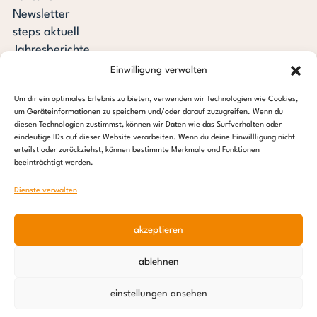
Newsletter
steps aktuell
Jahresberichte
Downloads
Einwilligung verwalten
Transparenz
Um dir ein optimales Erlebnis zu bieten, verwenden wir Technologien wie Cookies,
Pressespiegel
um Geräteinformationen zu speichern und/oder darauf zuzugreifen. Wenn du
Stiftung steps for children
diesen Technologien zustimmst, können wir Daten wie das Surfverhalten oder
eindeutige IDs auf dieser Website verarbeiten. Wenn du deine Einwillligung nicht
erteilst oder zurückziehst, können bestimmte Merkmale und Funktionen
c/o Regus Altona
beeinträchtigt werden.
Ottenser Hauptstraße 2-6
22765 Hamburg
Dienste verwalten
Tel: +49 (0) 40 389 027 – 88
akzeptieren
E-Mail: info@stepsforchildren.de
Instagram
Facebook
Linkedin
Pinterest
ablehnen
Impressum
|
Datenschutz
einstellungen ansehen
© 2026 Stiftung steps for children