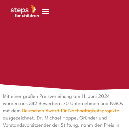
Zum Inhalt springen
12. Juni 2024
steps ist Preisträger
steps ist Preisträger – der Deutsche Award für
Nachhaltigkeitsprojekte in der Kategorie
Chancengleichheit geht 2024 an steps for children!
Mit einer großen Preisverleihung am 11. Juni 2024
wurden aus 342 Bewerbern 70 Unternehmen und NGOs
mit dem
Deutschen Award für Nachhaltigkeitsprojekte
ausgezeichnet. Dr. Michael Hoppe, Gründer und
Vorstandsvorsitzender der Stiftung, nahm den Preis in