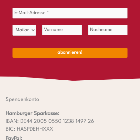
Spendenkonto
Hamburger Sparkasse:
IBAN: DE44 2005 0550 1238 1497 26
BIC: HASPDEHHXXX
PayPal: