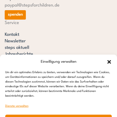
paypal@stepsforchildren.de
spenden
Service
Kontakt
Newsletter
steps aktuell
Jahresberichte
Downloads
Einwilligung verwalten
Transparenz
Um dir ein optimales Erlebnis zu bieten, verwenden wir Technologien wie Cookies,
Pressespiegel
um Geräteinformationen zu speichern und/oder darauf zuzugreifen. Wenn du
Stiftung steps for children
diesen Technologien zustimmst, können wir Daten wie das Surfverhalten oder
eindeutige IDs auf dieser Website verarbeiten. Wenn du deine Einwillligung nicht
erteilst oder zurückziehst, können bestimmte Merkmale und Funktionen
c/o Regus Altona
beeinträchtigt werden.
Ottenser Hauptstraße 2-6
22765 Hamburg
Dienste verwalten
Tel: +49 (0) 40 389 027 – 88