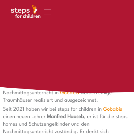
Zum Inhalt springen
31. März 2022
Traumhaus in Namibia
Traumhaus in Namibia
Ein Traumhaus in Namibia – das wäre toll, oder? Im
Nachmittagsunterricht in
Gobabis
wurden einige
Traumhäuser realisiert und ausgezeichnet.
Seit 2021 haben wir bei steps for children in
Gobabis
einen neuen Lehrer
Manfred Haoseb
, er ist für die steps
homes und Schutzengelkinder und den
Nachmittagsunterricht zuständig. Er denkt sich