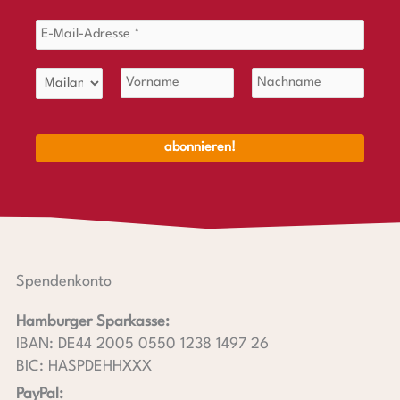
Spendenkonto
Hamburger Sparkasse:
IBAN: DE44 2005 0550 1238 1497 26
BIC: HASPDEHHXXX
PayPal: