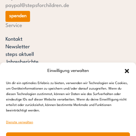
paypal@stepsforchildren.de
spenden
Service
Kontakt
Newsletter
steps aktuell
Jahresberichte
Downloads
Einwilligung verwalten
Transparenz
Um dir ein optimales Erlebnis zu bieten, verwenden wir Technologien wie Cookies,
Pressespiegel
um Geräteinformationen zu speichern und/oder darauf zuzugreifen. Wenn du
Stiftung steps for children
diesen Technologien zustimmst, können wir Daten wie das Surfverhalten oder
eindeutige IDs auf dieser Website verarbeiten. Wenn du deine Einwillligung nicht
erteilst oder zurückziehst, können bestimmte Merkmale und Funktionen
c/o Regus Altona
beeinträchtigt werden.
Ottenser Hauptstraße 2-6
22765 Hamburg
Dienste verwalten
Tel: +49 (0) 40 389 027 – 88