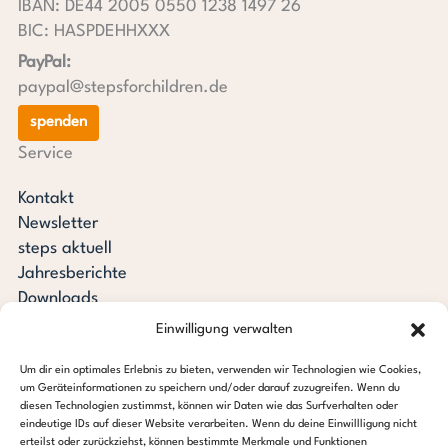
IBAN: DE44 2005 0550 1238 1497 26
BIC: HASPDEHHXXX
PayPal:
paypal@stepsforchildren.de
spenden
Service
Kontakt
Newsletter
steps aktuell
Jahresberichte
Downloads
Transparenz
Einwilligung verwalten
Pressespiegel
Um dir ein optimales Erlebnis zu bieten, verwenden wir Technologien wie Cookies,
Stiftung steps for children
um Geräteinformationen zu speichern und/oder darauf zuzugreifen. Wenn du
diesen Technologien zustimmst, können wir Daten wie das Surfverhalten oder
c/o Regus Altona
eindeutige IDs auf dieser Website verarbeiten. Wenn du deine Einwillligung nicht
erteilst oder zurückziehst, können bestimmte Merkmale und Funktionen