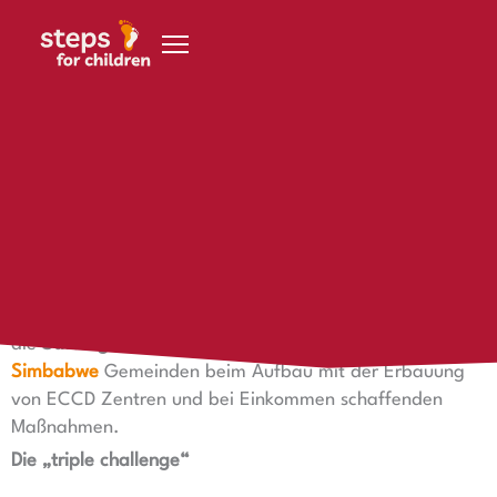
Zum Inhalt springen
23. August 2020
Unabhängiger werden durch Projektfortschritte
Unabhängiger werden durch Projektfortschritte
Gemeinsam mit der
Stiftung Hilfe mit Plan
unterstützt
die
Stiftung steps for children
an zwei Standorten in
Simbabwe
Gemeinden beim Aufbau mit der Erbauung
von ECCD Zentren und bei Einkommen schaffenden
Maßnahmen.
Die „triple challenge“