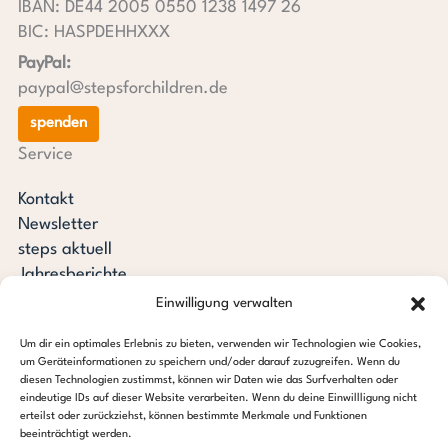
IBAN: DE44 2005 0550 1238 1497 26
BIC: HASPDEHHXXX
PayPal:
paypal@stepsforchildren.de
spenden
Service
Kontakt
Newsletter
steps aktuell
Jahresberichte
Downloads
Einwilligung verwalten
Transparenz
Um dir ein optimales Erlebnis zu bieten, verwenden wir Technologien wie Cookies,
Pressespiegel
um Geräteinformationen zu speichern und/oder darauf zuzugreifen. Wenn du
Stiftung steps for children
diesen Technologien zustimmst, können wir Daten wie das Surfverhalten oder
eindeutige IDs auf dieser Website verarbeiten. Wenn du deine Einwillligung nicht
erteilst oder zurückziehst, können bestimmte Merkmale und Funktionen
c/o Regus Altona
beeinträchtigt werden.