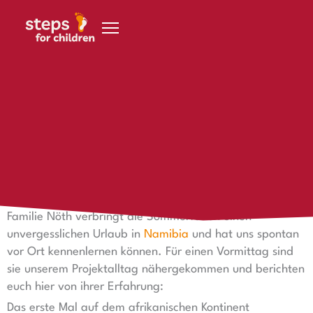
Zum Inhalt springen
11. September 2024
✨ Unvergesslicher Urlaub in Namibia!
Familie Nöth zu Besuch bei steps – ein unvergesslicher
Urlaub in Namibia
Familie Nöth verbringt die Sommerferien einen
unvergesslichen Urlaub in
Namibia
und hat uns spontan
vor Ort kennenlernen können. Für einen Vormittag sind
sie unserem Projektalltag nähergekommen und berichten
euch hier von ihrer Erfahrung:
Das erste Mal auf dem afrikanischen Kontinent