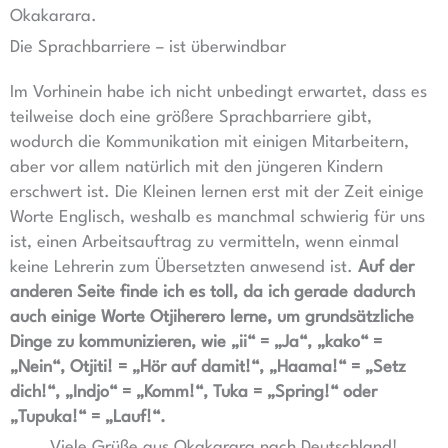
Okakarara.
Die Sprachbarriere – ist überwindbar
Im Vorhinein habe ich nicht unbedingt erwartet, dass es
teilweise doch eine größere Sprachbarriere gibt,
wodurch die Kommunikation mit einigen Mitarbeitern,
aber vor allem natürlich mit den jüngeren Kindern
erschwert ist. Die Kleinen lernen erst mit der Zeit einige
Worte Englisch, weshalb es manchmal schwierig für uns
ist, einen Arbeitsauftrag zu vermitteln, wenn einmal
keine Lehrerin zum Übersetzten anwesend ist.
Auf der
anderen Seite finde ich es toll, da ich gerade dadurch
auch einige Worte Otjiherero lerne, um grundsätzliche
Dinge zu kommunizieren, wie „ii“ = „Ja“, „kako“ =
„Nein“, Otjiti! = „Hör auf damit!“, „Haama!“ = „Setz
dich!“, „Indjo“ = „Komm!“, Tuka = „Spring!“ oder
„Tupuka!“ = „Lauf!“.
Viele Grüße aus Okakarara nach Deutschland!