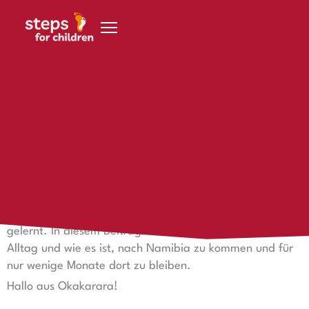
Zum Inhalt springen
17. Februar 2023
Viel erlebt und dazu gelernt
Viel erlebt und dazu gelernt
Sophie hat in der kurzen Zeit, in der sie bei steps
in
Okakarara
ist, schon viel gesehen, erlebt und dazu
gelernt. In diesem Beitrag beschreibt sie ihren steps
Alltag und wie es ist, nach Namibia zu kommen und für
nur wenige Monate dort zu bleiben.
Hallo aus Okakarara!